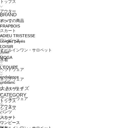
トップス
アウター
BRAND
すべての商品
パンツ
FRAPBOIS
スカート
ADIEU TRISTESSE
ワンピース
congés payés
LOISIR
オールインワン・サロペット
Julier
MOGA
水着
L'EQUIPE
ヘッドウェア
endalence
ネックウェア
unbilanc
大きいサイズ
レッグウェア
CATEGORY
アンダーウェア
トップス
アウター
シューズ
パンツ
スカート
バッグ
ワンピース
財布