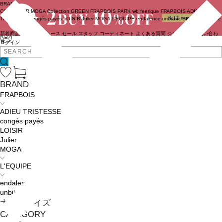
BRAND
COUTURIER
MOGA Collection
GREEN
FRAPBOIS PARK
wb
feerique
FRAPBOIS
ADIEU
TRISTESSE
congés payés
LOISIR
Julier
MOGA
L'EQUIPE
endalence
unbilanc
BIGI online store
新着商品
(ライブ)
ニュース
セール
スタッフ
コーディネート
よくある質問
ジャーナル
お問い合わ
せ
ログイン
BRAND
FRAPBOIS
ADIEU TRISTESSE
congés payés
LOISIR
Julier
MOGA
L'EQUIPE
endalence
unbilanc
大きいサイズ
CATEGORY