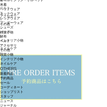
オールインワン・サロペット
水着
ベルト
ヘッドウェア
ネックウェア
アクセサリ
レッグウェア
アンダーウェア
その他
シューズ
バッグ
雑貨小物
財布
インテリア小物
ベルト
アクセサリ
ネイルケア
その他
雑貨小物
インテリア小物
ネイルケア
OTHERS
新着商品
予約商品
セール
コーディネート
ショップリスト
スタッフ
ニュース
ジャーナル