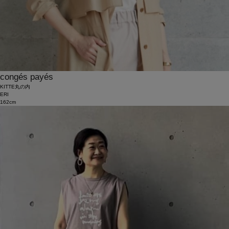
congés payés
KITTE丸の内
ERI
162cm