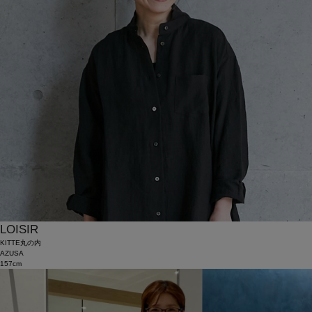
LOISIR
KITTE丸の内
AZUSA
157cm