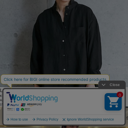
LOISIR
KITTE丸の内
AZUSA
157cm