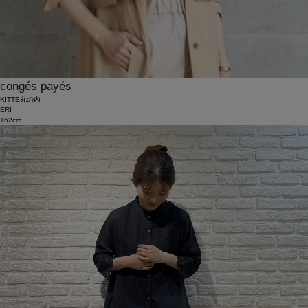
congés payés
KITTE丸の内
ERI
162cm