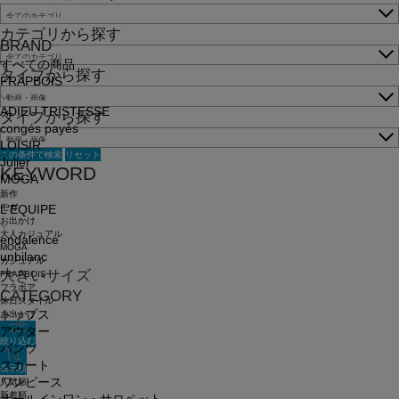
カテゴリから探す
BRAND
すべての商品
タイプから探す
FRAPBOIS
ADIEU TRISTESSE
タイプから探す
congés payés
LOISIR
この条件で検索
リセット
Julier
KEYWORD
MOGA
新作
モガ
L'EQUIPE
お出かけ
大人カジュアル
endalence
MOGA
unbilanc
カジュアル
大きいサイズ
FRAPBOIS
フラボア
CATEGORY
休日スタイル
トップス
お出かけ
アウター
絞り込む
パンツ
スカート
表示順
ワンピース
人気順
新着順