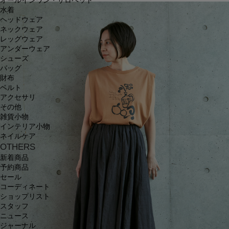
オールインワン・サロペット
水着
ヘッドウェア
ネックウェア
レッグウェア
アンダーウェア
シューズ
バッグ
財布
ベルト
アクセサリ
その他
雑貨小物
インテリア小物
ネイルケア
OTHERS
新着商品
予約商品
セール
コーディネート
ショップリスト
スタッフ
ニュース
ジャーナル