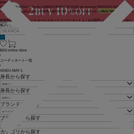
BRAND
COUTURIER
MOGA Collection
GREEN
FRAPBOIS PARK
wb
feerique
FRAPBOIS
ADIEU
TRISTESSE
congés payés
LOISIR
Julier
MOGA
L'EQUIPE
endalence
unbilanc
BIGI online store
新着商品
(ライブ)
ニュース
セール
スタッフ
コーディネート
よくある質問
ジャーナル
お問い合わ
せ
ログイン
BIGI online store
/
コーディネート一覧
/
ADIEU-MAY-1
身長から探す
身長から探す
ブランドから探す
ブランドから探す
カテゴリから探す