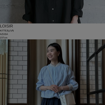
LOISIR
KITTE丸の内
AZUSA
157cm