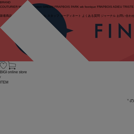
BRAND
COUTURIER
MOGA Collection
GREEN
FRAPBOIS PARK
wb
feerique
FRAPBOIS
ADIEU TRIST
新着商品
(ライブ)
ニュース
セール
スタッフ
コーディネート
よくある質問
ジャーナル
お問い合わ
ログイン
BIGI online store
/
ITEM
URL