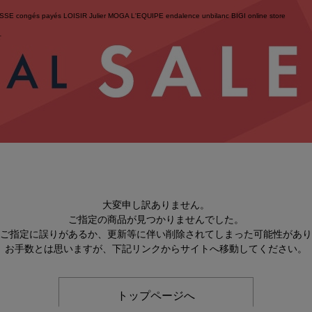
ESSE
congés payés
LOISIR
Julier
MOGA
L'EQUIPE
endalence
unbilanc
BIGI online store
せ
大変申し訳ありません。
ご指定の商品が見つかりませんでした。
のご指定に誤りがあるか、更新等に伴い削除されてしまった可能性があ
お手数とは思いますが、下記リンクからサイトへ移動してください。
トップページへ