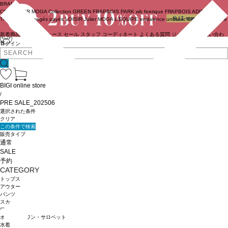
BRAND
COUTURIER
MOGA Collection
GREEN
FRAPBOIS PARK
wb
feerique
FRAPBOIS
ADIEU
TRISTESSE
congés payés
LOISIR
Julier
MOGA
L'EQUIPE
endalence
unbilanc
BIGI online store
新着商品
(ライブ)
ニュース
セール
スタッフ
コーディネート
よくある質問
ジャーナル
お問い合わ
せ
ログイン
BIGI online store
/
PRE SALE_202506
選択された条件
クリア
この条件で検索
販売タイプ
通常
SALE
予約
CATEGORY
トップス
アウター
パンツ
スカート
ワンピース
オールインワン・サロペット
水着