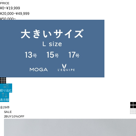
PRICE
¥0~¥19,999
¥20,000~¥49,999
¥50,000~
在庫
在庫なしを含む
この条件で検索
PRE SALE_202506
60件
新着順
全色表示
絞り込む
表示順
全29件
SALE
2BUY10%OFF