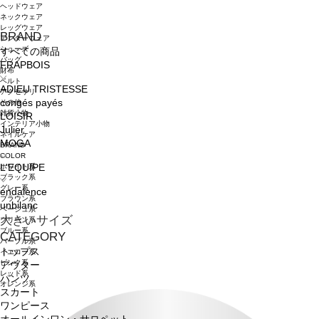
ヘッドウェア
ネックウェア
レッグウェア
BRAND
アンダーウェア
シューズ
すべての商品
バッグ
FRAPBOIS
財布
ベルト
ADIEU TRISTESSE
アクセサリ
congés payés
その他
雑貨小物
LOISIR
インテリア小物
Julier
ネイルケア
MOGA
BRAND
COLOR
ホワイト系
L'EQUIPE
ブラック系
グレー系
endalence
ブラウン系
unbilanc
ベージュ系
大きいサイズ
グリーン系
ブルー系
CATEGORY
パープル系
トップス
イエロー系
ピンク系
アウター
レッド系
パンツ
オレンジ系
スカート
ワンピース