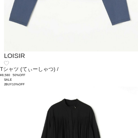
LOISIR
Tシャツ
(てぃーしゃつ)
/
¥8,580
50%OFF
SALE
2BUY10%OFF