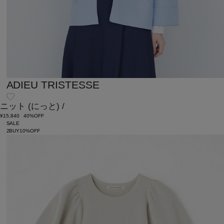
ADIEU TRISTESSE
ニット
(にっと)
/
¥15,840
40%OFF
SALE
2BUY10%OFF