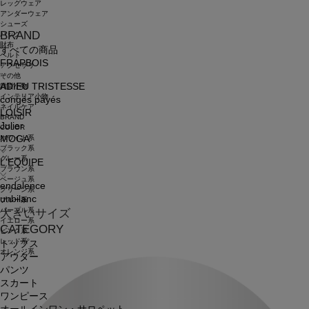
レッグウェア
アンダーウェア
シューズ
BRAND
バッグ
財布
すべての商品
ベルト
FRAPBOIS
アクセサリ
その他
ADIEU TRISTESSE
雑貨小物
インテリア小物
congés payés
ネイルケア
LOISIR
BRAND
Julier
COLOR
ホワイト系
MOGA
ブラック系
グレー系
L'EQUIPE
ブラウン系
ベージュ系
endalence
グリーン系
unbilanc
ブルー系
パープル系
大きいサイズ
イエロー系
CATEGORY
ピンク系
レッド系
トップス
オレンジ系
アウター
パンツ
スカート
ワンピース