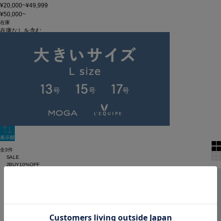
¥20,000~¥49,999
¥50,000~
在庫
在庫なしを含む
この条件で検索
60件
新着順
単色表示
絞り込む
表示順
全3件
SALE
2BUY10%OFF