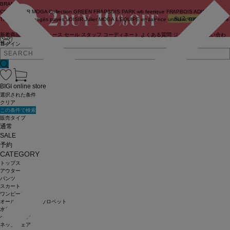
BRAND
COUTURIER
MOGA Collection
GREEN
FRAPBOIS PARK
wb
feerique
FRAPBOIS
ADIEU
TRISTESSE
congés payés
LOISIR
Julier
MOGA
L'EQUIPE
endalence
unbilanc
BIGI online store
新着商品
(ライブ)
ニュース
セール
スタッフ
コーディネート
よくある質問
ジャーナル
お問い合わ
せ
ログイン
BIGI online store
選択された条件
クリア
この条件で検索
販売タイプ
通常
SALE
予約
CATEGORY
トップス
アウター
パンツ
スカート
ワンピース
オールインワン・サロペット
水着
ヘッドウェア
ネックウェア