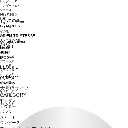
レッグウェア
アンダーウェア
シューズ
BRAND
バッグ
財布
すべての商品
ベルト
FRAPBOIS
アクセサリ
その他
ADIEU TRISTESSE
雑貨小物
インテリア小物
congés payés
ネイルケア
LOISIR
BRAND
Julier
COLOR
ホワイト系
MOGA
ブラック系
グレー系
L'EQUIPE
ブラウン系
ベージュ系
endalence
グリーン系
unbilanc
ブルー系
パープル系
大きいサイズ
イエロー系
CATEGORY
ピンク系
レッド系
トップス
オレンジ系
アウター
パンツ
スカート
ワンピース