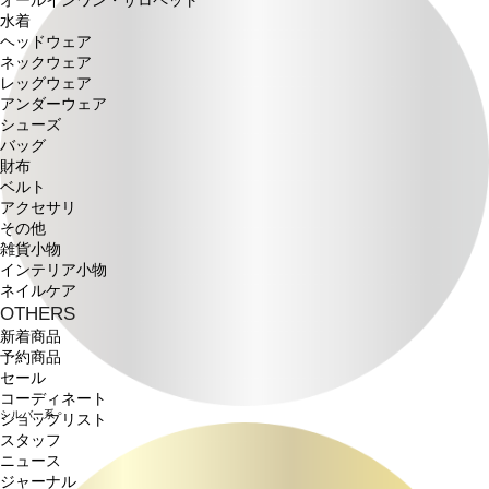
オールインワン・サロペット
水着
ヘッドウェア
ネックウェア
レッグウェア
アンダーウェア
シューズ
バッグ
財布
ベルト
アクセサリ
その他
雑貨小物
インテリア小物
ネイルケア
OTHERS
新着商品
予約商品
セール
コーディネート
シルバー系
ショップリスト
スタッフ
ニュース
ジャーナル