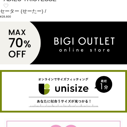
セーター
(せーたー)
/
¥28,600