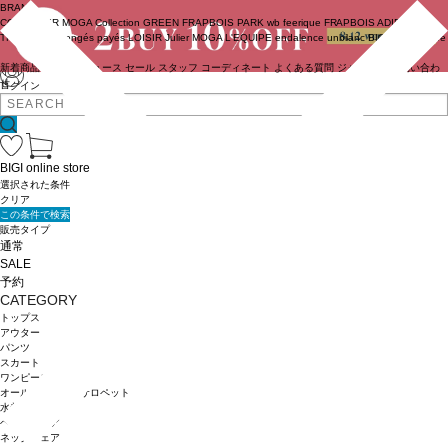
BRAND
COUTURIER
MOGA Collection
GREEN
FRAPBOIS PARK
wb
feerique
FRAPBOIS
ADIEU
TRISTESSE
congés payés
LOISIR
Julier
MOGA
L'EQUIPE
endalence
unbilanc
BIGI online store
新着商品
(ライブ)
ニュース
セール
スタッフ
コーディネート
よくある質問
ジャーナル
お問い合わ
せ
ログイン
BIGI online store
選択された条件
クリア
この条件で検索
販売タイプ
通常
SALE
予約
CATEGORY
トップス
アウター
パンツ
スカート
ワンピース
オールインワン・サロペット
水着
ヘッドウェア
ネックウェア