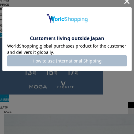
その他
PRICE
¥0~¥19,999
¥20,000~¥49,999
¥50,000~
在庫
在庫なしを含む
この条件で検索
ADIEU_OCCASION_2502
60件
新着順
単色表示
絞り込む
表示順
全2件
SALE