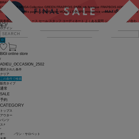
BRAND
COUTURIER
MOGA Collection
GREEN
FRAPBOIS PARK
wb
feerique
FRAPBOIS
ADIEU
TRISTESSE
congés payés
LOISIR
Julier
MOGA
L'EQUIPE
endalence
unbilanc
BIGI online store
新着商品
(ライブ)
ニュース
セール
スタッフ
コーディネート
よくある質問
ジャーナル
お問い合わ
せ
ログイン
BIGI online store
/
ADIEU_OCCASION_2502
選択された条件
クリア
この条件で検索
販売タイプ
通常
SALE
予約
CATEGORY
トップス
アウター
パンツ
スカート
ワンピース
オールインワン・サロペット
水着