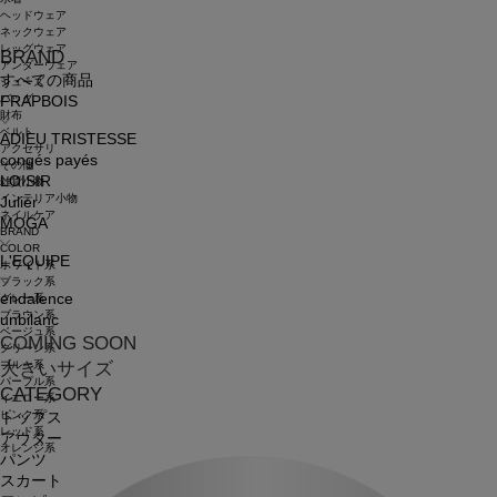
ヘッドウェア
ネックウェア
レッグウェア
BRAND
アンダーウェア
すべての商品
シューズ
バッグ
FRAPBOIS
財布
ベルト
ADIEU TRISTESSE
アクセサリ
congés payés
その他
LOISIR
雑貨小物
インテリア小物
Julier
ネイルケア
MOGA
BRAND
COLOR
L'EQUIPE
ホワイト系
ブラック系
endalence
グレー系
ブラウン系
unbilanc
ベージュ系
COMING SOON
グリーン系
ブルー系
大きいサイズ
パープル系
CATEGORY
イエロー系
ピンク系
トップス
レッド系
アウター
オレンジ系
パンツ
スカート