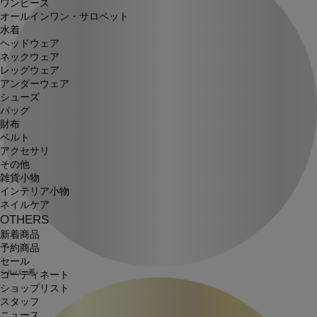
ワンピース
オールインワン・サロペット
水着
ヘッドウェア
ネックウェア
レッグウェア
アンダーウェア
シューズ
バッグ
財布
ベルト
アクセサリ
その他
雑貨小物
インテリア小物
ネイルケア
OTHERS
新着商品
予約商品
セール
シルバー系
コーディネート
ショップリスト
スタッフ
ニュース