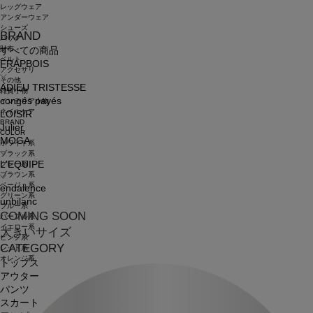
レッグウェア
アンダーウェア
シューズ
BRAND
バッグ
財布
すべての商品
ベルト
FRAPBOIS
アクセサリ
その他
ADIEU TRISTESSE
雑貨小物
congés payés
インテリア小物
ネイルケア
LOISIR
BRAND
Julier
COLOR
MOGA
ホワイト系
ブラック系
L'EQUIPE
グレー系
ブラウン系
ベージュ系
endalence
グリーン系
unbilanc
ブルー系
COMING SOON
パープル系
イエロー系
大きいサイズ
ピンク系
CATEGORY
レッド系
オレンジ系
トップス
アウター
パンツ
スカート