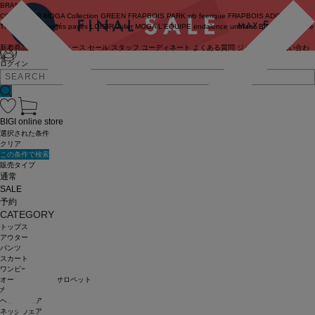
BRAND
COUTURIER
MOGA Collection
GREEN
FRAPBOIS PARK
wb
feerique
FRAPBOIS
ADIEU
TRISTESSE
congés payés
LOISIR
Julier
MOGA
L'EQUIPE
endalence
unbilanc
BIGI online store
新着商品
(ライブ)
ニュース
セール
スタッフ
コーディネート
よくある質問
ジャーナル
お問い合わ
せ
ログイン
BIGI online store
選択された条件
クリア
この条件で検索
販売タイプ
通常
SALE
予約
CATEGORY
トップス
アウター
パンツ
スカート
ワンピース
オールインワン・サロペット
水着
ヘッドウェア
ネックウェア