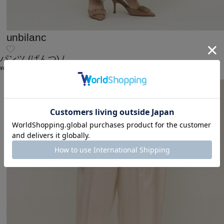
unbilanc
パンツ
(ぱんつ)
/
¥61,600
メディア掲載