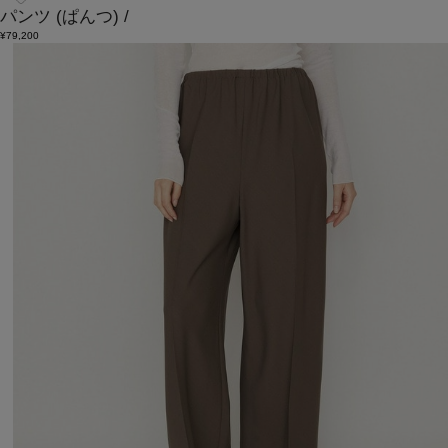
パンツ
(ぱんつ)
/
¥79,200