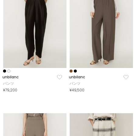
COORDINATE
NEWS
JOURNAL
よくある質問
unbilanc
unbilanc
パンツ
パンツ
¥79,200
¥49,500
お問い合わせ
OUTLET