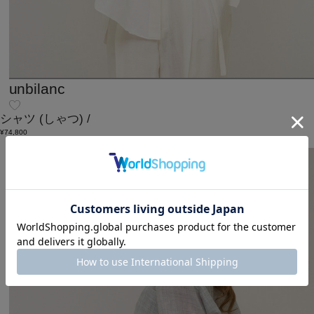
unbilanc
シャツ
(しゃつ)
/
¥74,800
メディア掲載