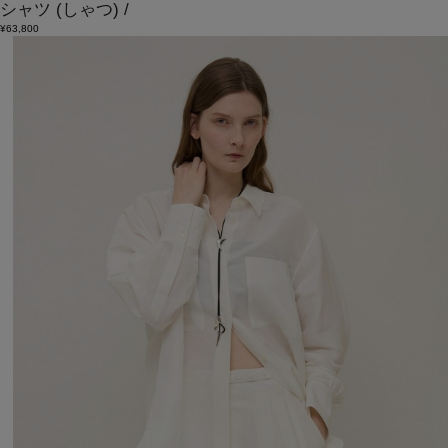
シャツ
(しゃつ)
/
¥63,800