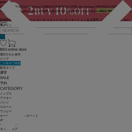
BRAND
COUTURIER
MOGA Collection
GREEN
FRAPBOIS PARK
wb
feerique
FRAPBOIS
ADIEU
TRISTESSE
congés payés
LOISIR
Julier
MOGA
L'EQUIPE
endalence
unbilanc
BIGI online store
新着商品
(ライブ)
ニュース
セール
スタッフ
コーディネート
よくある質問
ジャーナル
お問い合わ
せ
ログイン
BIGI online store
選択された条件
クリア
この条件で検索
販売タイプ
通常
SALE
予約
CATEGORY
トップス
アウター
パンツ
スカート
ワンピース
オールインワン・サロペット
水着
ヘッドウェア
ネックウェア