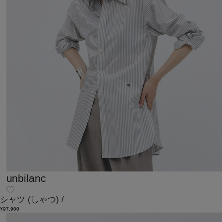
unbilanc
シャツ
(しゃつ)
/
¥97,900