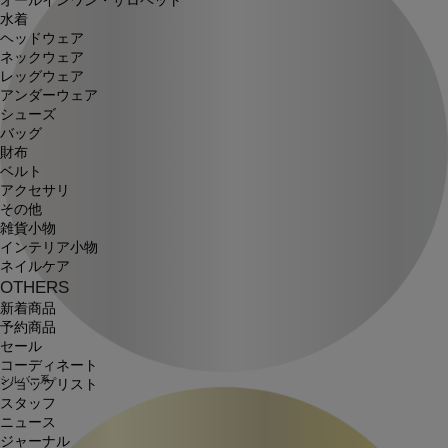
オールインワン・サロペット
水着
ヘッドウェア
ネックウェア
レッグウェア
アンダーウェア
シューズ
バッグ
財布
ベルト
アクセサリ
その他
雑貨小物
インテリア小物
ネイルケア
OTHERS
新着商品
予約商品
セール
コーディネート
シルバー系
ショップリスト
スタッフ
ニュース
ジャーナル