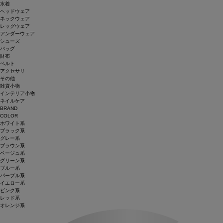
水着
ヘッドウェア
ネックウェア
レッグウェア
アンダーウェア
シューズ
バッグ
財布
ベルト
アクセサリ
その他
雑貨小物
インテリア小物
ネイルケア
BRAND
COLOR
ホワイト系
ブラック系
グレー系
ブラウン系
ベージュ系
グリーン系
ブルー系
パープル系
イエロー系
ピンク系
レッド系
オレンジ系