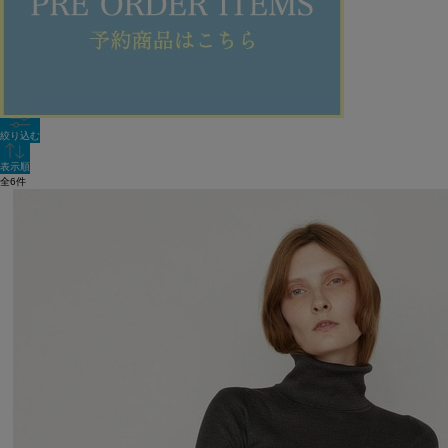
新着順
単色表示
絞り込む
表示順
全6件