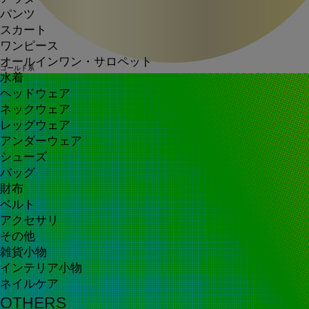
パンツ
スカート
ワンピース
オールインワン・サロペット
ゴールド系
水着
ヘッドウェア
ネックウェア
レッグウェア
アンダーウェア
シューズ
バッグ
財布
ベルト
アクセサリ
その他
雑貨小物
インテリア小物
ネイルケア
OTHERS