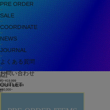
PRE ORDER
SALE
COORDINATE
NEWS
JOURNAL
よくある質問
お問い合わせ
その他
PRICE
¥0~¥19,999
OUTLET
¥20,000~¥49,999
¥50,000~
在庫
在庫なしを含む
この条件で検索
60件