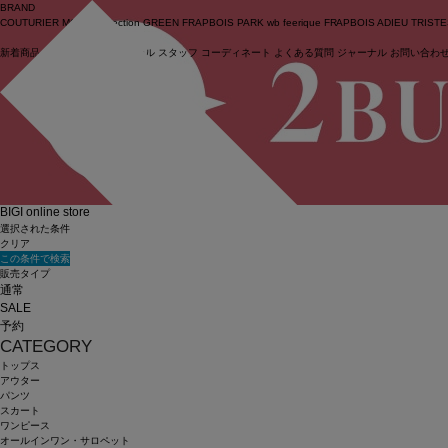
BRAND
COUTURIER
MOGA Collection
GREEN
FRAPBOIS PARK
wb
feerique
FRAPBOIS
ADIEU TRIST
新着商品
(ライブ)
ニュース
セール
スタッフ
コーディネート
よくある質問
ジャーナル
お問い合わ
ログイン
BIGI online store
選択された条件
クリア
この条件で検索
販売タイプ
通常
SALE
予約
CATEGORY
トップス
アウター
パンツ
スカート
ワンピース
オールインワン・サロペット