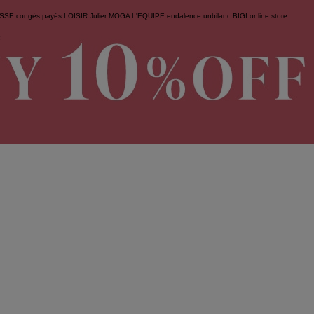
ESSE
congés payés
LOISIR
Julier
MOGA
L'EQUIPE
endalence
unbilanc
BIGI online store
せ