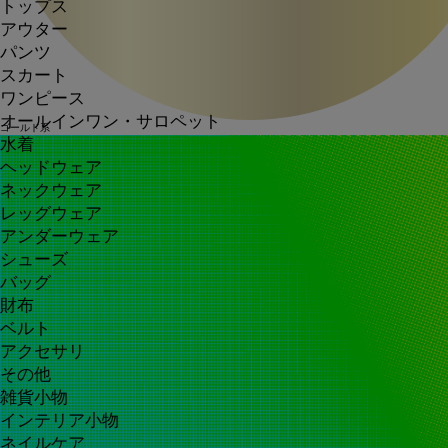
トップス
アウター
パンツ
スカート
ワンピース
オールインワン・サロペット
ゴールド系
水着
ヘッドウェア
ネックウェア
レッグウェア
アンダーウェア
シューズ
バッグ
財布
ベルト
アクセサリ
その他
雑貨小物
インテリア小物
ネイルケア