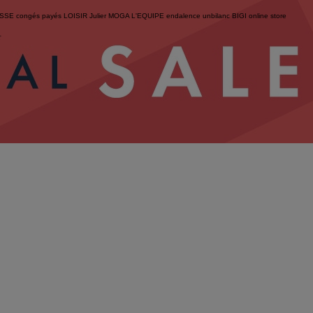
ESSE
congés payés
LOISIR
Julier
MOGA
L'EQUIPE
endalence
unbilanc
BIGI online store
せ