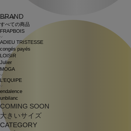
BRAND
シルバー系
すべての商品
FRAPBOIS
ADIEU TRISTESSE
congés payés
LOISIR
Julier
MOGA
L'EQUIPE
endalence
unbilanc
COMING SOON
大きいサイズ
CATEGORY