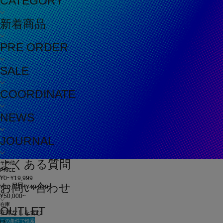
CATEGORY
新着商品
PRE ORDER
SALE
COORDINATE
NEWS
JOURNAL
よくある質問
その他
PRICE
¥0~¥19,999
お問い合わせ
¥20,000~¥49,999
¥50,000~
在庫
OUTLET
在庫なしを含む
この条件で検索