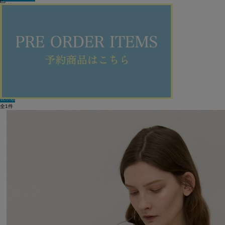
60件
新着順
単色表示
絞り込む
表示順
全1件