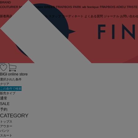
BRAND
COUTURIER
MOGA Collection
GREEN
FRAPBOIS PARK
wb
feerique
FRAPBOIS
ADIEU TRIST
新着商品
(ライブ)
ニュース
セール
スタッフ
コーディネート
よくある質問
ジャーナル
お問い合わ
ログイン
BIGI online store
選択された条件
クリア
この条件で検索
販売タイプ
通常
SALE
予約
CATEGORY
トップス
アウター
パンツ
スカート