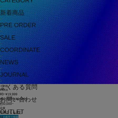
CATEGORY
新着商品
PRE ORDER
SALE
COORDINATE
NEWS
JOURNAL
よくある質問
その他
PRICE
¥0~¥19,999
お問い合わせ
¥20,000~¥49,999
¥50,000~
在庫
OUTLET
在庫なしを含む
この条件で検索