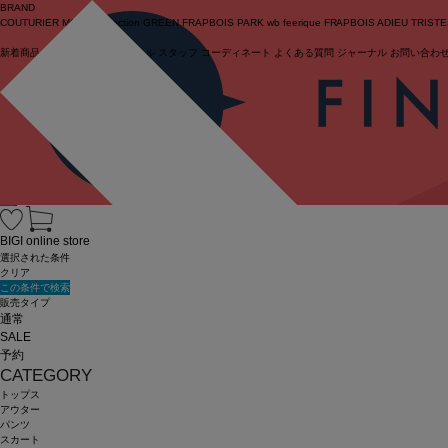
BRAND
COUTURIER
MOGA Collection
GREEN
FRAPBOIS PARK
wb
feerique
FRAPBOIS
ADIEU TRIST
新着商品
(ライブ)
ニュース
セール
スタッフ
コーディネート
よくある質問
ジャーナル
お問い合わ
ログイン
BIGI online store
選択された条件
クリア
この条件で検索
販売タイプ
通常
SALE
予約
CATEGORY
トップス
アウター
パンツ
スカート