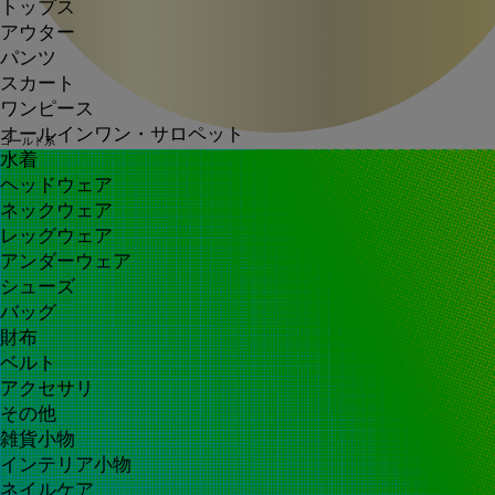
トップス
アウター
パンツ
スカート
ワンピース
オールインワン・サロペット
ゴールド系
水着
ヘッドウェア
ネックウェア
レッグウェア
アンダーウェア
シューズ
バッグ
財布
ベルト
アクセサリ
その他
雑貨小物
インテリア小物
ネイルケア