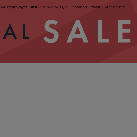
ESSE
congés payés
LOISIR
Julier
MOGA
L'EQUIPE
endalence
unbilanc
BIGI online store
せ