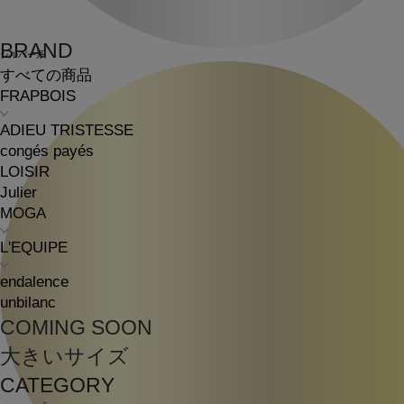
BRAND
シルバー系
すべての商品
FRAPBOIS
ADIEU TRISTESSE
congés payés
LOISIR
Julier
MOGA
L'EQUIPE
endalence
unbilanc
COMING SOON
大きいサイズ
CATEGORY