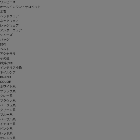
ワンピース
オールインワン・サロペット
水着
ヘッドウェア
ネックウェア
レッグウェア
アンダーウェア
シューズ
バッグ
財布
ベルト
アクセサリ
その他
雑貨小物
インテリア小物
ネイルケア
BRAND
COLOR
ホワイト系
ブラック系
グレー系
ブラウン系
ベージュ系
グリーン系
ブルー系
パープル系
イエロー系
ピンク系
レッド系
オレンジ系