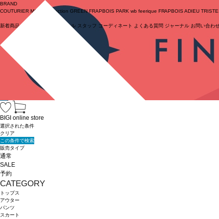
BRAND
COUTURIER
MOGA Collection
GREEN
FRAPBOIS PARK
wb
feerique
FRAPBOIS
ADIEU TRIST
新着商品
(ライブ)
ニュース
セール
スタッフ
コーディネート
よくある質問
ジャーナル
お問い合わ
ログイン
BIGI online store
選択された条件
クリア
この条件で検索
販売タイプ
通常
SALE
予約
CATEGORY
トップス
アウター
パンツ
スカート