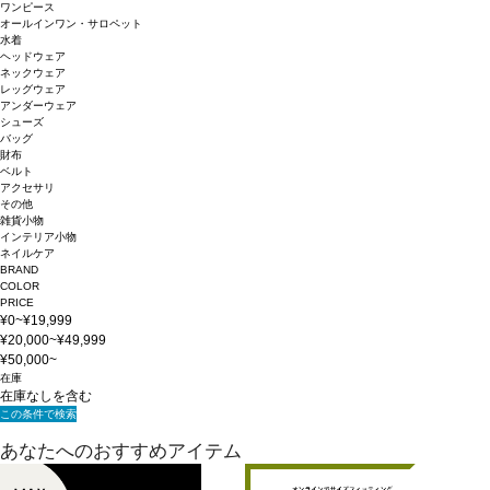
ワンピース
オールインワン・サロペット
水着
ヘッドウェア
ネックウェア
レッグウェア
アンダーウェア
シューズ
バッグ
財布
ベルト
アクセサリ
その他
雑貨小物
インテリア小物
ネイルケア
BRAND
COLOR
PRICE
¥0~¥19,999
¥20,000~¥49,999
¥50,000~
在庫
在庫なしを含む
この条件で検索
あなたへのおすすめアイテム