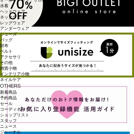
オールインワン・サロペット
水着
ヘッドウェア
ネックウェア
レッグウェア
アンダーウェア
シューズ
バッグ
財布
ベルト
アクセサリ
その他
雑貨小物
インテリア小物
ネイルケア
OTHERS
新着商品
予約商品
セール
コーディネート
ショップリスト
スタッフ
ニュース
ジャーナル