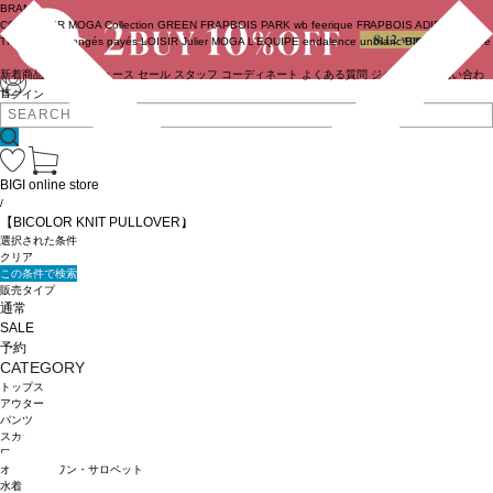
BRAND
COUTURIER
MOGA Collection
GREEN
FRAPBOIS PARK
wb
feerique
FRAPBOIS
ADIEU
TRISTESSE
congés payés
LOISIR
Julier
MOGA
L'EQUIPE
endalence
unbilanc
BIGI online store
新着商品
(ライブ)
ニュース
セール
スタッフ
コーディネート
よくある質問
ジャーナル
お問い合わ
せ
ログイン
BIGI online store
/
【BICOLOR KNIT PULLOVER】
選択された条件
クリア
この条件で検索
販売タイプ
通常
SALE
予約
CATEGORY
トップス
アウター
パンツ
スカート
ワンピース
オールインワン・サロペット
水着