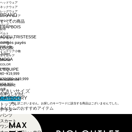
ヘッドウェア
ネックウェア
レッグウェア
BRAND
アンダーウェア
シューズ
すべての商品
バッグ
FRAPBOIS
財布
ベルト
ADIEU TRISTESSE
アクセサリ
congés payés
その他
雑貨小物
LOISIR
インテリア小物
Julier
ネイルケア
MOGA
BRAND
COLOR
PRICE
L'EQUIPE
¥0~¥19,999
¥20,000~¥49,999
endalence
¥50,000~
unbilanc
在庫
大きいサイズ
在庫なしを含む
CATEGORY
この条件で検索
申し訳ございません。お探しのキーワードに該当する商品はございませんでした。
トップス
あなたへのおすすめアイテム
アウター
パンツ
スカート
ワンピース