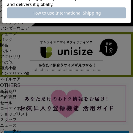
オールインワン・サロペット
水着
ヘッドウェア
ネックウェア
レッグウェア
アンダーウェア
シューズ
バッグ
財布
ベルト
アクセサリ
その他
雑貨小物
インテリア小物
ネイルケア
OTHERS
新着商品
予約商品
セール
コーディネート
ショップリスト
スタッフ
ニュース
ジャーナル