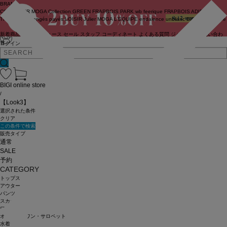
BRAND
COUTURIER
MOGA Collection
GREEN
FRAPBOIS PARK
wb
feerique
FRAPBOIS
ADIEU
TRISTESSE
congés payés
LOISIR
Julier
MOGA
L'EQUIPE
endalence
unbilanc
BIGI online store
新着商品
(ライブ)
ニュース
セール
スタッフ
コーディネート
よくある質問
ジャーナル
お問い合わ
せ
ログイン
BIGI online store
/
【Look3】
選択された条件
クリア
この条件で検索
販売タイプ
通常
SALE
予約
CATEGORY
トップス
アウター
パンツ
スカート
ワンピース
オールインワン・サロペット
水着