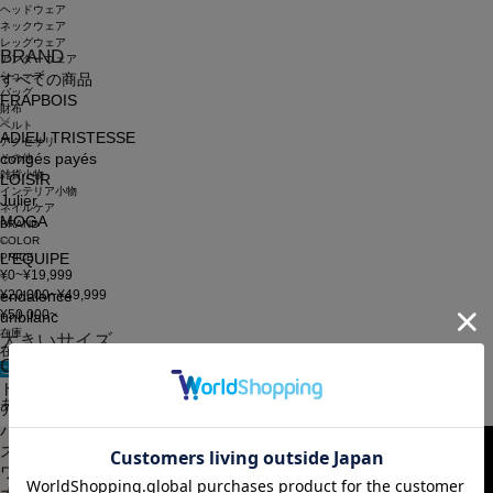
ヘッドウェア
ネックウェア
レッグウェア
BRAND
アンダーウェア
シューズ
すべての商品
バッグ
FRAPBOIS
財布
ベルト
ADIEU TRISTESSE
アクセサリ
congés payés
その他
雑貨小物
LOISIR
インテリア小物
Julier
ネイルケア
MOGA
BRAND
COLOR
PRICE
L'EQUIPE
¥0~¥19,999
¥20,000~¥49,999
endalence
¥50,000~
unbilanc
在庫
大きいサイズ
在庫なしを含む
CATEGORY
この条件で検索
申し訳ございません。お探しのキーワードに該当する商品はございませんでした。
トップス
あなたへのおすすめアイテム
アウター
パンツ
スカート
ワンピース