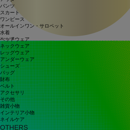
パンツ
スカート
ワンピース
オールインワン・サロペット
水着
ヘッドウェア
ゴールド系
ネックウェア
レッグウェア
アンダーウェア
シューズ
バッグ
財布
ベルト
アクセサリ
その他
雑貨小物
インテリア小物
ネイルケア
OTHERS