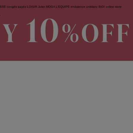
ESSE
congés payés
LOISIR
Julier
MOGA
L'EQUIPE
endalence
unbilanc
BIGI online store
せ