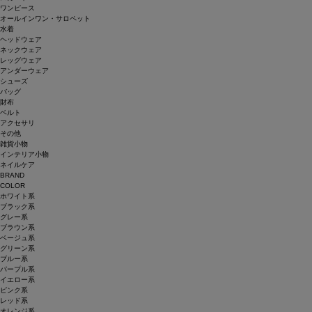
ワンピース
オールインワン・サロペット
水着
ヘッドウェア
ネックウェア
レッグウェア
アンダーウェア
シューズ
バッグ
財布
ベルト
アクセサリ
その他
雑貨小物
インテリア小物
ネイルケア
BRAND
COLOR
ホワイト系
ブラック系
グレー系
ブラウン系
ベージュ系
グリーン系
ブルー系
パープル系
イエロー系
ピンク系
レッド系
オレンジ系