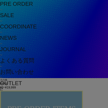
PRE ORDER
SALE
COORDINATE
NEWS
JOURNAL
よくある質問
お問い合わせ
その他
OUTLET
PRICE
¥0~¥19,999
¥20,000~¥49,999
¥50,000~
在庫
在庫なしを含む
この条件で検索