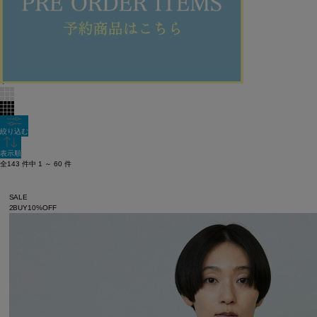
MOGA_SALE2buy10%OFF_0808
60件
新着順
全色表示
絞り込む
表示順
全143 件中 1 ～ 60 件
SALE
2BUY10%OFF