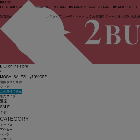
BRAND
COUTURIER
MOGA Collection
GREEN
FRAPBOIS PARK
wb
feerique
FRAPBOIS
ADIEU TRIST
新着商品
(ライブ)
ニュース
セール
スタッフ
コーディネート
よくある質問
ジャーナル
お問い合わ
ログイン
BIGI online store
/
MOGA_SALE2buy10%OFF_0808
選択された条件
クリア
この条件で検索
販売タイプ
通常
SALE
予約
CATEGORY
トップス
アウター
パンツ
スカート