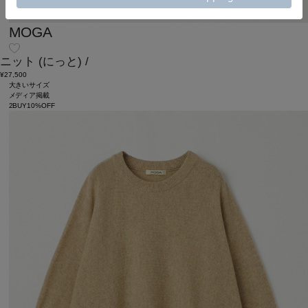
MOGA
ニット
(にっと)
/
¥27,500
大きいサイズ
メディア掲載
2BUY10%OFF