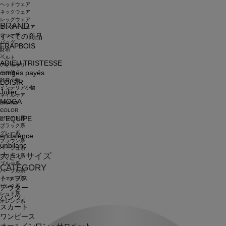
ヘッドウェア
ネックウェア
レッグウェア
BRAND
アンダーウェア
シューズ
すべての商品
バッグ
FRAPBOIS
財布
ベルト
ADIEU TRISTESSE
アクセサリ
congés payés
その他
雑貨小物
LOISIR
インテリア小物
Julier
ネイルケア
MOGA
BRAND
COLOR
ホワイト系
L'EQUIPE
ブラック系
グレー系
endalence
ブラウン系
unbilanc
ベージュ系
大きいサイズ
グリーン系
ブルー系
CATEGORY
パープル系
トップス
イエロー系
ピンク系
アウター
レッド系
パンツ
オレンジ系
スカート
ワンピース