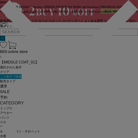
BRAND
COUTURIER
MOGA Collection
GREEN
FRAPBOIS PARK
wb
feerique
FRAPBOIS
ADIEU
TRISTESSE
congés payés
LOISIR
Julier
MOGA
L'EQUIPE
endalence
unbilanc
BIGI online store
新着商品
(ライブ)
ニュース
セール
スタッフ
コーディネート
よくある質問
ジャーナル
お問い合わ
せ
ログイン
BIGI online store
/
【MIDDLE COAT_01】
選択された条件
クリア
この条件で検索
販売タイプ
通常
SALE
予約
CATEGORY
トップス
アウター
パンツ
スカート
ワンピース
オールインワン・サロペット
水着