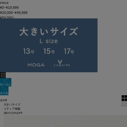
PRICE
¥0~¥19,999
¥20,000~¥49,999
¥50,000~
在庫
在庫なしを含む
この条件で検索
【MIDDLE COAT_01】
60件
新着順
全色表示
絞り込む
表示順
全4件
大きいサイズ
メディア掲載
2BUY10%OFF