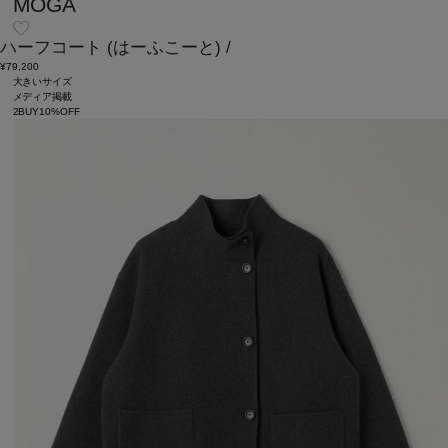
MOGA
ハーフコート
(はーふこーと)
/
¥79,200
大きいサイズ
メディア掲載
2BUY10%OFF