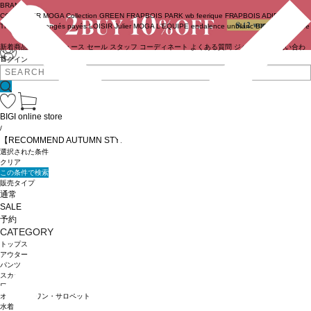
BRAND
COUTURIER
MOGA Collection
GREEN
FRAPBOIS PARK
wb
feerique
FRAPBOIS
ADIEU
TRISTESSE
congés payés
LOISIR
Julier
MOGA
L'EQUIPE
endalence
unbilanc
BIGI online store
新着商品
(ライブ)
ニュース
セール
スタッフ
コーディネート
よくある質問
ジャーナル
お問い合わ
せ
ログイン
BIGI online store
/
【RECOMMEND AUTUMN STYLING IDEAS】
選択された条件
クリア
この条件で検索
販売タイプ
通常
SALE
予約
CATEGORY
トップス
アウター
パンツ
スカート
ワンピース
オールインワン・サロペット
水着