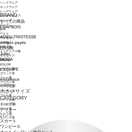
ヘッドウェア
ネックウェア
レッグウェア
BRAND
アンダーウェア
シューズ
すべての商品
バッグ
FRAPBOIS
財布
ベルト
ADIEU TRISTESSE
アクセサリ
congés payés
その他
雑貨小物
LOISIR
インテリア小物
Julier
ネイルケア
MOGA
BRAND
COLOR
ホワイト系
L'EQUIPE
ブラック系
グレー系
endalence
ブラウン系
unbilanc
ベージュ系
大きいサイズ
グリーン系
ブルー系
CATEGORY
パープル系
トップス
イエロー系
ピンク系
アウター
レッド系
パンツ
オレンジ系
スカート
ワンピース