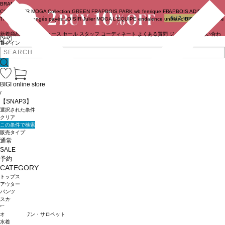
BRAND
COUTURIER
MOGA Collection
GREEN
FRAPBOIS PARK
wb
feerique
FRAPBOIS
ADIEU
TRISTESSE
congés payés
LOISIR
Julier
MOGA
L'EQUIPE
endalence
unbilanc
BIGI online store
新着商品
(ライブ)
ニュース
セール
スタッフ
コーディネート
よくある質問
ジャーナル
お問い合わ
せ
ログイン
BIGI online store
/
【SNAP3】
選択された条件
クリア
この条件で検索
販売タイプ
通常
SALE
予約
CATEGORY
トップス
アウター
パンツ
スカート
ワンピース
オールインワン・サロペット
水着