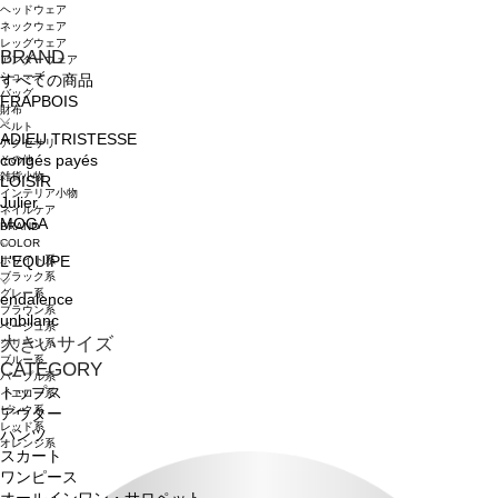
ヘッドウェア
ネックウェア
レッグウェア
BRAND
アンダーウェア
シューズ
すべての商品
バッグ
FRAPBOIS
財布
ベルト
ADIEU TRISTESSE
アクセサリ
congés payés
その他
雑貨小物
LOISIR
インテリア小物
Julier
ネイルケア
MOGA
BRAND
COLOR
ホワイト系
L'EQUIPE
ブラック系
グレー系
endalence
ブラウン系
unbilanc
ベージュ系
大きいサイズ
グリーン系
ブルー系
CATEGORY
パープル系
トップス
イエロー系
ピンク系
アウター
レッド系
パンツ
オレンジ系
スカート
ワンピース