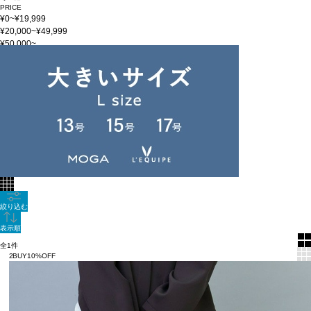
PRICE
¥0~¥19,999
¥20,000~¥49,999
¥50,000~
在庫
在庫なしを含む
この条件で検索
【SNAP3】
60件
新着順
単色表示
絞り込む
表示順
全1件
2BUY10%OFF