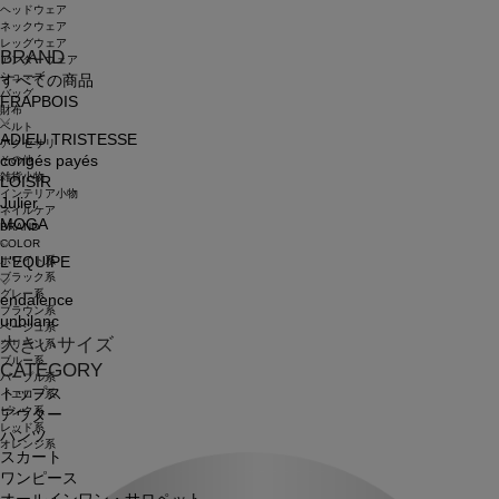
ヘッドウェア
ネックウェア
レッグウェア
BRAND
アンダーウェア
シューズ
すべての商品
バッグ
FRAPBOIS
財布
ベルト
ADIEU TRISTESSE
アクセサリ
congés payés
その他
雑貨小物
LOISIR
インテリア小物
Julier
ネイルケア
MOGA
BRAND
COLOR
ホワイト系
L'EQUIPE
ブラック系
グレー系
endalence
ブラウン系
unbilanc
ベージュ系
大きいサイズ
グリーン系
ブルー系
CATEGORY
パープル系
トップス
イエロー系
ピンク系
アウター
レッド系
パンツ
オレンジ系
スカート
ワンピース