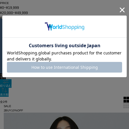
PRICE
¥0~¥19,999
¥20,000~¥49,999
¥50,000~
在庫
在庫なしを含む
この条件で検索
【snap3】
60件
新着順
単色表示
絞り込む
表示順
全2件
SALE
2BUY10%OFF