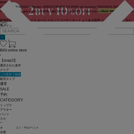
BRAND
COUTURIER
MOGA Collection
GREEN
FRAPBOIS PARK
wb
feerique
FRAPBOIS
ADIEU
TRISTESSE
congés payés
LOISIR
Julier
MOGA
L'EQUIPE
endalence
unbilanc
BIGI online store
新着商品
(ライブ)
ニュース
セール
スタッフ
コーディネート
よくある質問
ジャーナル
お問い合わ
せ
ログイン
BIGI online store
/
【snap3】
選択された条件
クリア
この条件で検索
販売タイプ
通常
SALE
予約
CATEGORY
トップス
アウター
パンツ
スカート
ワンピース
オールインワン・サロペット
水着