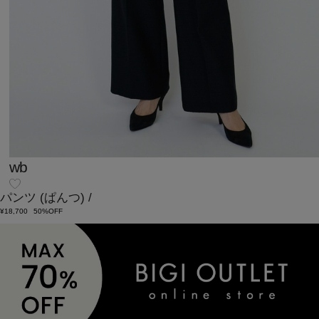
wb
パンツ
(ぱんつ)
/
¥18,700
50%OFF