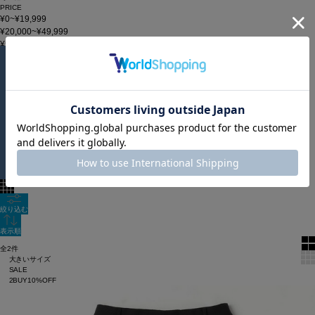
PRICE
¥0~¥19,999
¥20,000~¥49,999
¥50,000~
在庫
在庫なしを含む
この条件で検索
【style2】
60件
新着順
単色表示
絞り込む
表示順
全2件
大きいサイズ
SALE
2BUY10%OFF