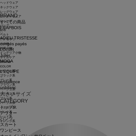
ヘッドウェア
ネックウェア
レッグウェア
BRAND
アンダーウェア
シューズ
すべての商品
バッグ
FRAPBOIS
財布
ベルト
ADIEU TRISTESSE
アクセサリ
congés payés
その他
雑貨小物
LOISIR
インテリア小物
Julier
ネイルケア
MOGA
BRAND
COLOR
ホワイト系
L'EQUIPE
ブラック系
グレー系
endalence
ブラウン系
unbilanc
ベージュ系
大きいサイズ
グリーン系
ブルー系
CATEGORY
パープル系
トップス
イエロー系
ピンク系
アウター
レッド系
パンツ
オレンジ系
スカート
ワンピース