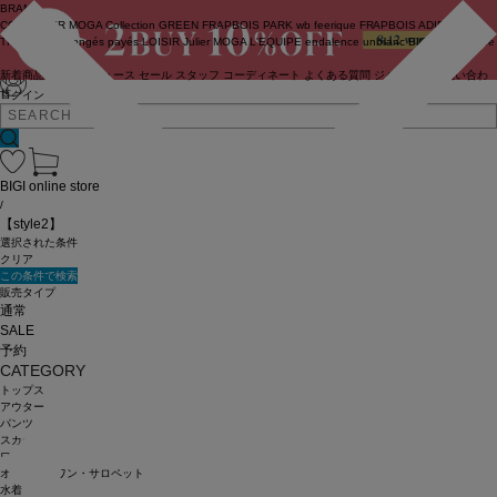
BRAND
COUTURIER
MOGA Collection
GREEN
FRAPBOIS PARK
wb
feerique
FRAPBOIS
ADIEU
TRISTESSE
congés payés
LOISIR
Julier
MOGA
L'EQUIPE
endalence
unbilanc
BIGI online store
新着商品
(ライブ)
ニュース
セール
スタッフ
コーディネート
よくある質問
ジャーナル
お問い合わ
せ
ログイン
BIGI online store
/
【style2】
選択された条件
クリア
この条件で検索
販売タイプ
通常
SALE
予約
CATEGORY
トップス
アウター
パンツ
スカート
ワンピース
オールインワン・サロペット
水着