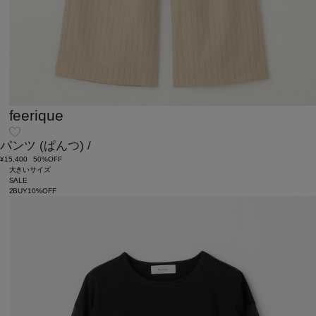
feerique
パンツ
(ぱんつ)
/
¥15,400
50%OFF
大きいサイズ
SALE
2BUY10%OFF