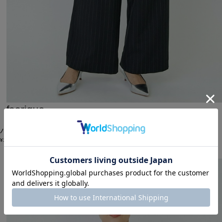
feerique
パンツ
(ぱんつ)
/
¥15,400
50%OFF
SALE
2BUY10%OFF