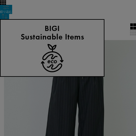
絞り込む
表示順
全5件
SALE
2BUY10%OFF