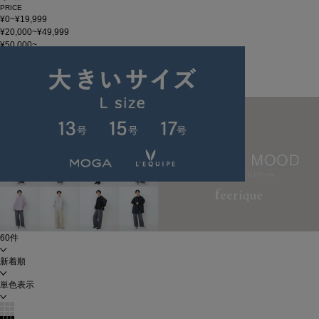
PRICE
¥0~¥19,999
¥20,000~¥49,999
¥50,000~
在庫
在庫なしを含む
この条件で検索
【MELLOW MOOD】
60件
新着順
単色表示