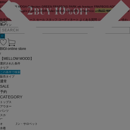
BRAND
COUTURIER
MOGA Collection
GREEN
FRAPBOIS PARK
wb
feerique
FRAPBOIS
ADIEU
TRISTESSE
congés payés
LOISIR
Julier
MOGA
L'EQUIPE
endalence
unbilanc
BIGI online store
新着商品
(ライブ)
ニュース
セール
スタッフ
コーディネート
よくある質問
ジャーナル
お問い合わ
せ
ログイン
BIGI online store
/
【MELLOW MOOD】
選択された条件
クリア
この条件で検索
販売タイプ
通常
SALE
予約
CATEGORY
トップス
アウター
パンツ
スカート
ワンピース
オールインワン・サロペット
水着