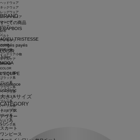
ヘッドウェア
ネックウェア
レッグウェア
BRAND
アンダーウェア
シューズ
すべての商品
バッグ
FRAPBOIS
財布
ベルト
ADIEU TRISTESSE
アクセサリ
congés payés
その他
雑貨小物
LOISIR
インテリア小物
Julier
ネイルケア
MOGA
BRAND
COLOR
ホワイト系
L'EQUIPE
ブラック系
グレー系
endalence
ブラウン系
unbilanc
ベージュ系
大きいサイズ
グリーン系
ブルー系
CATEGORY
パープル系
トップス
イエロー系
ピンク系
アウター
レッド系
パンツ
オレンジ系
スカート
ワンピース