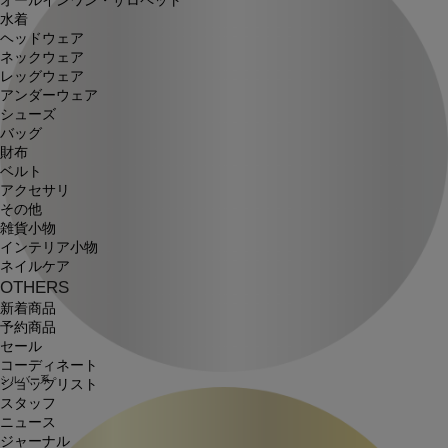
オールインワン・サロペット
水着
ヘッドウェア
ネックウェア
レッグウェア
アンダーウェア
シューズ
バッグ
財布
ベルト
アクセサリ
その他
雑貨小物
インテリア小物
ネイルケア
OTHERS
新着商品
予約商品
セール
コーディネート
シルバー系
ショップリスト
スタッフ
ニュース
ジャーナル