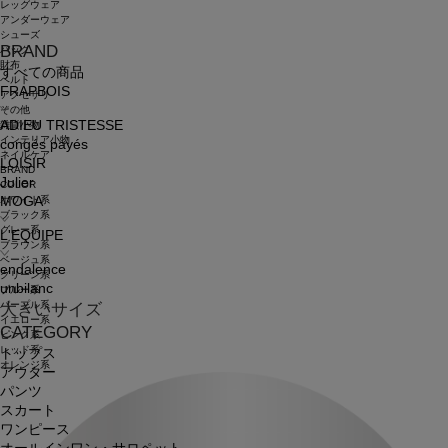
レッグウェア
アンダーウェア
シューズ
BRAND
バッグ
財布
すべての商品
ベルト
FRAPBOIS
アクセサリ
その他
ADIEU TRISTESSE
雑貨小物
インテリア小物
congés payés
ネイルケア
LOISIR
BRAND
Julier
COLOR
ホワイト系
MOGA
ブラック系
グレー系
L'EQUIPE
ブラウン系
ベージュ系
endalence
グリーン系
unbilanc
ブルー系
パープル系
大きいサイズ
イエロー系
CATEGORY
ピンク系
レッド系
トップス
オレンジ系
アウター
パンツ
スカート
ワンピース