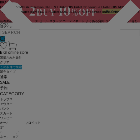
BRAND
COUTURIER
MOGA Collection
GREEN
FRAPBOIS PARK
wb
feerique
FRAPBOIS
ADIEU
TRISTESSE
congés payés
LOISIR
Julier
MOGA
L'EQUIPE
endalence
unbilanc
BIGI online store
新着商品
(ライブ)
ニュース
セール
スタッフ
コーディネート
よくある質問
ジャーナル
お問い合わ
せ
ログイン
BIGI online store
選択された条件
クリア
この条件で検索
販売タイプ
通常
SALE
予約
CATEGORY
トップス
アウター
パンツ
スカート
ワンピース
オールインワン・サロペット
水着
ヘッドウェア
ネックウェア