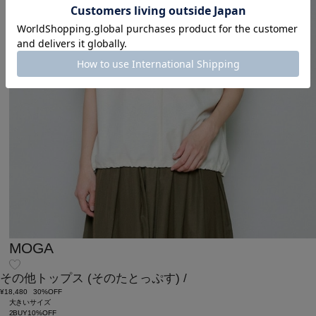
MOGA
その他トップス
(そのたとっぷす)
/
¥18,480
30%OFF
大きいサイズ
2BUY10%OFF