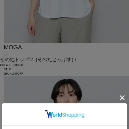
MOGA
その他トップス
(そのたとっぷす)
/
¥15,400
30%OFF
SALE
2BUY10%OFF