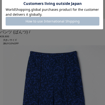
MOGA
パンツ
(ぱんつ)
/
¥28,600
大きいサイズ
2BUY10%OFF