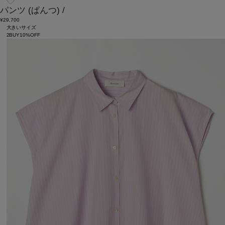
パンツ
(ぱんつ)
/
¥29,700
大きいサイズ
2BUY10%OFF