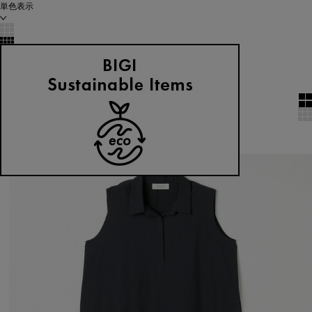
単色表示
絞り込む
表示順
全303 件中 1 ～ 60 件
1
2
3
4
大きいサイズ
2BUY10%OFF