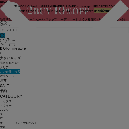
BRAND
COUTURIER
MOGA Collection
GREEN
FRAPBOIS PARK
wb
feerique
FRAPBOIS
ADIEU
TRISTESSE
congés payés
LOISIR
Julier
MOGA
L'EQUIPE
endalence
unbilanc
BIGI online store
新着商品
(ライブ)
ニュース
セール
スタッフ
コーディネート
よくある質問
ジャーナル
お問い合わ
せ
ログイン
BIGI online store
/
大きいサイズ
選択された条件
クリア
この条件で検索
販売タイプ
通常
SALE
予約
CATEGORY
トップス
アウター
パンツ
スカート
ワンピース
オールインワン・サロペット
水着