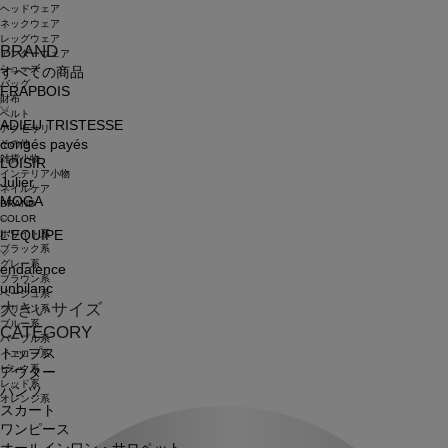
ヘッドウェア
ネックウェア
レッグウェア
BRAND
アンダーウェア
シューズ
すべての商品
バッグ
FRAPBOIS
財布
ベルト
ADIEU TRISTESSE
アクセサリ
congés payés
その他
雑貨小物
LOISIR
インテリア小物
Julier
ネイルケア
MOGA
BRAND
COLOR
ホワイト系
L'EQUIPE
ブラック系
グレー系
endalence
ブラウン系
unbilanc
ベージュ系
大きいサイズ
グリーン系
ブルー系
CATEGORY
パープル系
トップス
イエロー系
ピンク系
アウター
レッド系
パンツ
オレンジ系
スカート
ワンピース