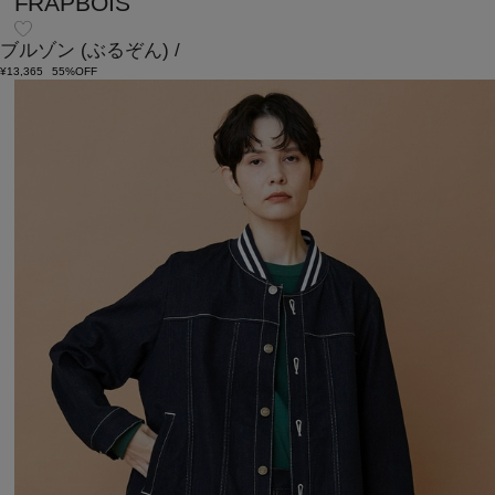
FRAPBOIS
ブルゾン
(ぶるぞん)
/
¥13,365
55%OFF