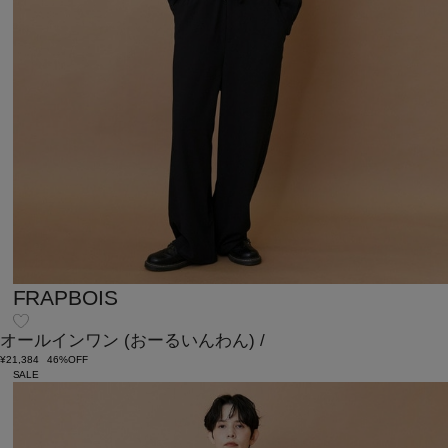
FRAPBOIS
オールインワン
(おーるいんわん)
/
¥21,384
46%OFF
SALE