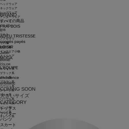
ヘッドウェア
ネックウェア
レッグウェア
BRAND
アンダーウェア
すべての商品
シューズ
バッグ
FRAPBOIS
財布
ベルト
ADIEU TRISTESSE
アクセサリ
congés payés
その他
LOISIR
雑貨小物
インテリア小物
Julier
ネイルケア
MOGA
BRAND
COLOR
L'EQUIPE
ホワイト系
ブラック系
endalence
グレー系
ブラウン系
unbilanc
ベージュ系
COMING SOON
グリーン系
ブルー系
大きいサイズ
パープル系
CATEGORY
イエロー系
ピンク系
トップス
レッド系
アウター
オレンジ系
パンツ
スカート