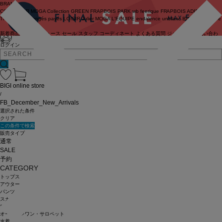
BRAND
COUTURIER
MOGA Collection
GREEN
FRAPBOIS PARK
wb
feerique
FRAPBOIS
ADIEU
TRISTESSE
congés payés
LOISIR
Julier
MOGA
L'EQUIPE
endalence
unbilanc
BIGI online store
新着商品
(ライブ)
ニュース
セール
スタッフ
コーディネート
よくある質問
ジャーナル
お問い合わ
せ
ログイン
BIGI online store
/
FB_December_New_Arrivals
選択された条件
クリア
この条件で検索
販売タイプ
通常
SALE
予約
CATEGORY
トップス
アウター
パンツ
スカート
ワンピース
オールインワン・サロペット
水着