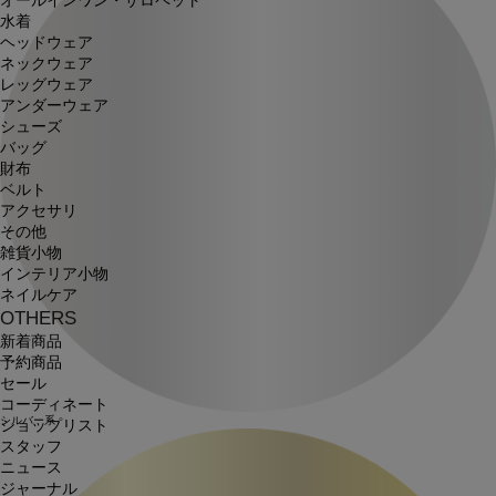
オールインワン・サロペット
水着
ヘッドウェア
ネックウェア
レッグウェア
アンダーウェア
シューズ
バッグ
財布
ベルト
アクセサリ
その他
雑貨小物
インテリア小物
ネイルケア
OTHERS
新着商品
予約商品
セール
コーディネート
シルバー系
ショップリスト
スタッフ
ニュース
ジャーナル