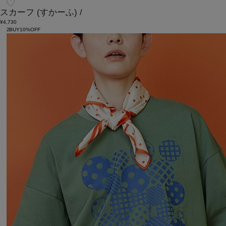
スカーフ
(すかーふ)
/
¥4,730
2BUY10%OFF