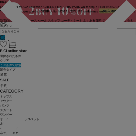
BRAND
COUTURIER
MOGA Collection
GREEN
FRAPBOIS PARK
wb
feerique
FRAPBOIS
ADIEU
TRISTESSE
congés payés
LOISIR
Julier
MOGA
L'EQUIPE
endalence
unbilanc
BIGI online store
新着商品
(ライブ)
ニュース
セール
スタッフ
コーディネート
よくある質問
ジャーナル
お問い合わ
せ
ログイン
BIGI online store
選択された条件
クリア
この条件で検索
販売タイプ
通常
SALE
予約
CATEGORY
トップス
アウター
パンツ
スカート
ワンピース
オールインワン・サロペット
水着
ヘッドウェア
ネックウェア