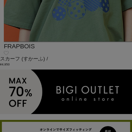
FRAPBOIS
スカーフ
(すかーふ)
/
¥4,950