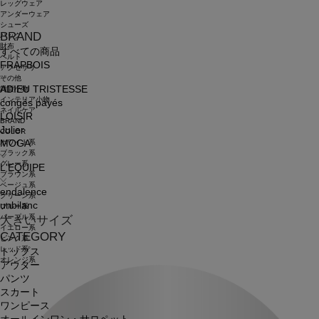
レッグウェア
アンダーウェア
シューズ
BRAND
バッグ
財布
すべての商品
ベルト
FRAPBOIS
アクセサリ
その他
ADIEU TRISTESSE
雑貨小物
インテリア小物
congés payés
ネイルケア
LOISIR
BRAND
Julier
COLOR
ホワイト系
MOGA
ブラック系
グレー系
L'EQUIPE
ブラウン系
ベージュ系
endalence
グリーン系
unbilanc
ブルー系
パープル系
大きいサイズ
イエロー系
CATEGORY
ピンク系
レッド系
トップス
オレンジ系
アウター
パンツ
スカート
ワンピース