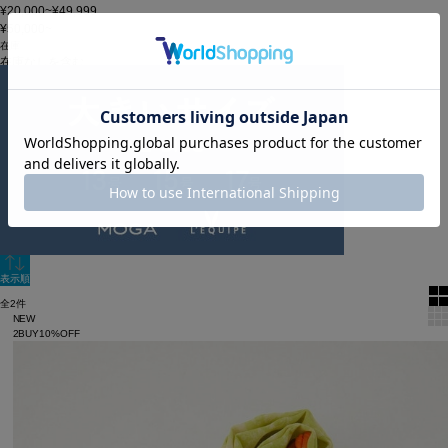
¥20,000~¥49,999
¥50,000~
在庫
在庫なしを含む
この条件で検索
60件
新着順
単色表示
絞り込む
表示順
全2件
NEW
2BUY10%OFF