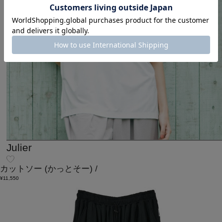
Julier
カットソー
(かっとそー)
/
¥11,550