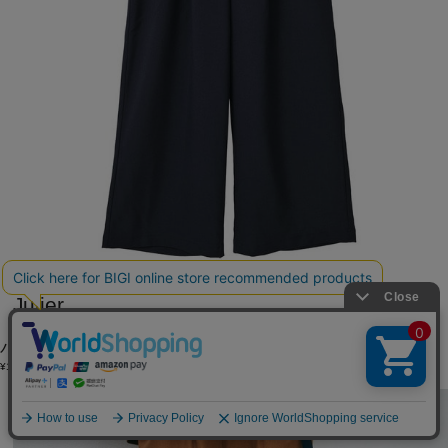
Julier
パンツ
(ぱんつ)
/
¥14,630
30%OFF
SALE