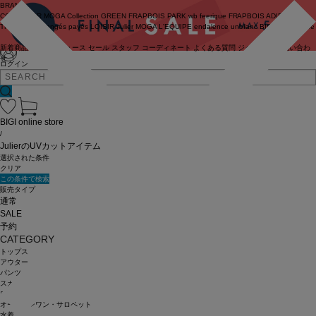
BRAND
COUTURIER
MOGA Collection
GREEN
FRAPBOIS PARK
wb
feerique
FRAPBOIS
ADIEU
TRISTESSE
congés payés
LOISIR
Julier
MOGA
L'EQUIPE
endalence
unbilanc
BIGI online store
新着商品
(ライブ)
ニュース
セール
スタッフ
コーディネート
よくある質問
ジャーナル
お問い合わ
せ
ログイン
BIGI online store
/
JulierのUVカットアイテム
選択された条件
クリア
この条件で検索
販売タイプ
通常
SALE
予約
CATEGORY
トップス
アウター
パンツ
スカート
ワンピース
オールインワン・サロペット
水着