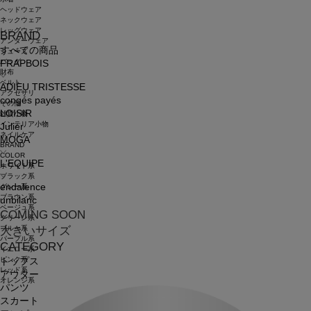
ヘッドウェア
ネックウェア
レッグウェア
BRAND
アンダーウェア
すべての商品
シューズ
バッグ
FRAPBOIS
財布
ベルト
ADIEU TRISTESSE
アクセサリ
congés payés
その他
LOISIR
雑貨小物
インテリア小物
Julier
ネイルケア
MOGA
BRAND
COLOR
L'EQUIPE
ホワイト系
ブラック系
endalence
グレー系
ブラウン系
unbilanc
ベージュ系
COMING SOON
グリーン系
ブルー系
大きいサイズ
パープル系
CATEGORY
イエロー系
ピンク系
トップス
レッド系
アウター
オレンジ系
パンツ
スカート