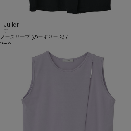
Julier
ノースリーブ
(のーすりーぶ)
/
¥11,550