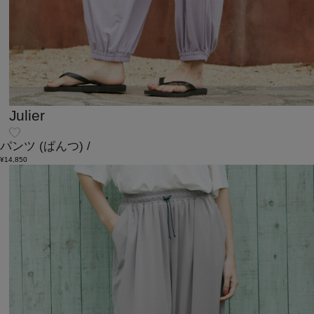
Julier
パンツ
(ぱんつ)
/
¥14,850