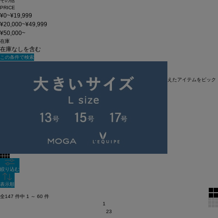
その他
PRICE
¥0~¥19,999
¥20,000~¥49,999
¥50,000~
在庫
在庫なしを含む
この条件で検索
JulierのUVカットアイテム
これからの季節、夏も本番！夏の紫外線から肌を守ろう！UVカット機能を備えたアイテムをピック
アップ！
60件
新着順
全色表示
絞り込む
表示順
全147 件中 1 ～ 60 件
1
2
3