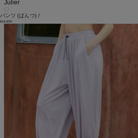
Julier
パンツ
(ぱんつ)
/
¥14,850