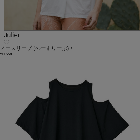
Julier
ノースリーブ
(のーすりーぶ)
/
¥11,550