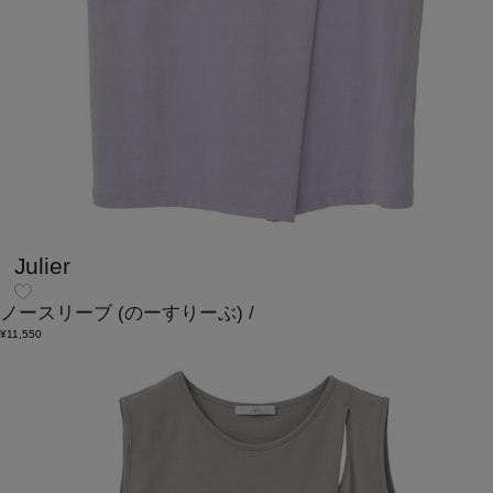
Julier
ノースリーブ
(のーすりーぶ)
/
¥11,550