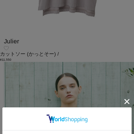
Julier
カットソー
(かっとそー)
/
¥11,550