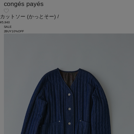
congés payés
カットソー
(かっとそー)
/
¥5,940
SALE
2BUY10%OFF