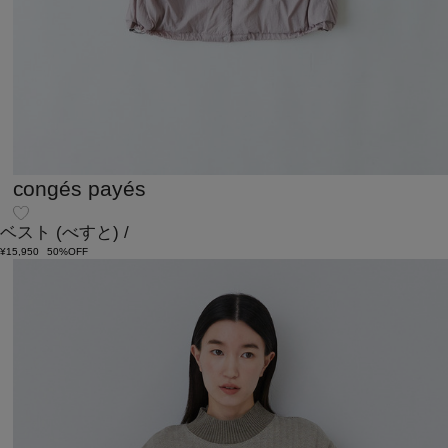
congés payés
ベスト
(べすと)
/
¥15,950
50%OFF