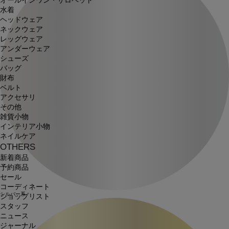
オールインワン・サロペット
水着
ヘッドウェア
ネックウェア
レッグウェア
アンダーウェア
シューズ
バッグ
財布
ベルト
アクセサリ
その他
雑貨小物
インテリア小物
ネイルケア
OTHERS
新着商品
予約商品
セール
コーディネート
シルバー系
ショップリスト
スタッフ
ニュース
ジャーナル