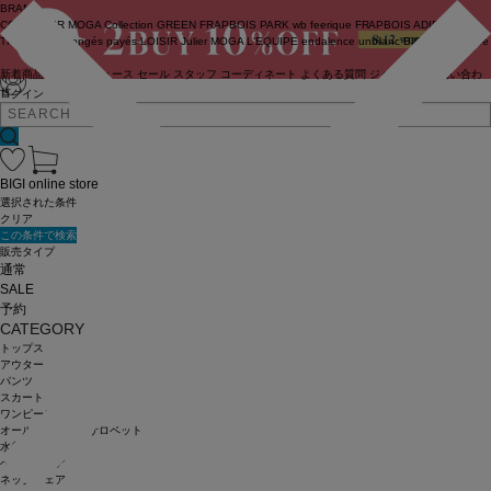
BRAND
COUTURIER
MOGA Collection
GREEN
FRAPBOIS PARK
wb
feerique
FRAPBOIS
ADIEU
TRISTESSE
congés payés
LOISIR
Julier
MOGA
L'EQUIPE
endalence
unbilanc
BIGI online store
新着商品
(ライブ)
ニュース
セール
スタッフ
コーディネート
よくある質問
ジャーナル
お問い合わ
せ
ログイン
BIGI online store
選択された条件
クリア
この条件で検索
販売タイプ
通常
SALE
予約
CATEGORY
トップス
アウター
パンツ
スカート
ワンピース
オールインワン・サロペット
水着
ヘッドウェア
ネックウェア