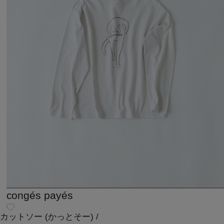
congés payés
カットソー
(かっとそー)
/