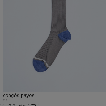
congés payés
ソックス
(そっくす)
/