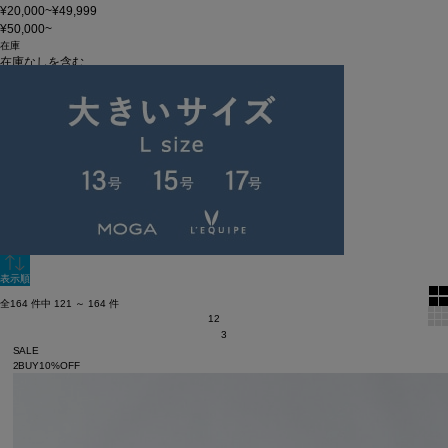
¥20,000~¥49,999
¥50,000~
在庫
在庫なしを含む
この条件で検索
60件
新着順
単色表示
絞り込む
表示順
全164 件中 121 ～ 164 件
1
2
3
SALE
2BUY10%OFF