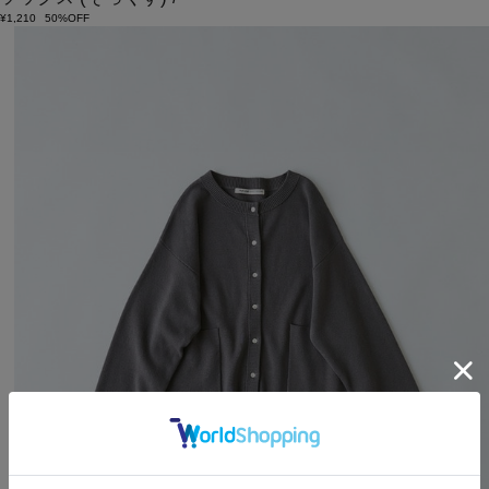
¥1,210
50%OFF