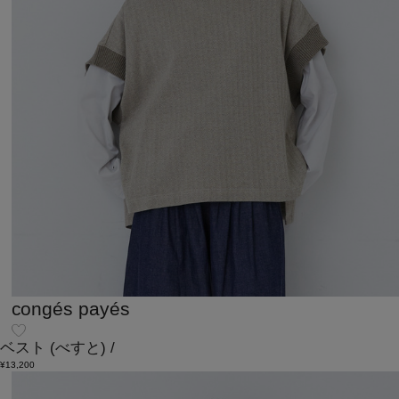
congés payés
ベスト
(べすと)
/
¥13,200