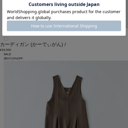
congés payés
カーディガン
(かーでぃがん)
/
¥16,500
SALE
2BUY10%OFF