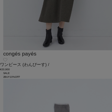
congés payés
ワンピース
(わんぴーす)
/
¥20,900
SALE
2BUY10%OFF