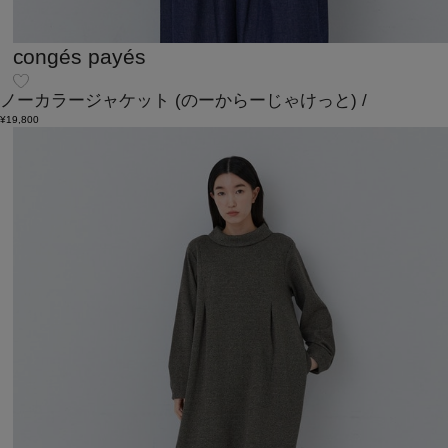
congés payés
ノーカラージャケット
(のーからーじゃけっと)
/
¥19,800