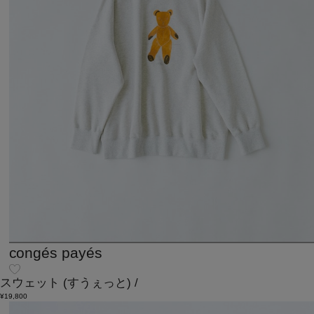
congés payés
スウェット
(すうぇっと)
/
¥19,800