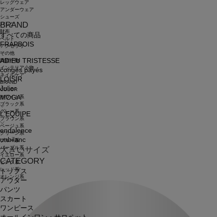
レッグウェア
アンダーウェア
シューズ
BRAND
バッグ
財布
すべての商品
ベルト
FRAPBOIS
アクセサリ
その他
ADIEU TRISTESSE
雑貨小物
インテリア小物
congés payés
ネイルケア
LOISIR
BRAND
Julier
COLOR
ホワイト系
MOGA
ブラック系
グレー系
L'EQUIPE
ブラウン系
ベージュ系
endalence
グリーン系
unbilanc
ブルー系
パープル系
大きいサイズ
イエロー系
CATEGORY
ピンク系
レッド系
トップス
オレンジ系
アウター
パンツ
スカート
ワンピース