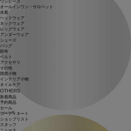
ワンピース
オールインワン・サロペット
水着
ヘッドウェア
ネックウェア
レッグウェア
アンダーウェア
シューズ
バッグ
財布
ベルト
アクセサリ
その他
雑貨小物
インテリア小物
ネイルケア
OTHERS
新着商品
予約商品
セール
シルバー系
コーディネート
ショップリスト
スタッフ
ニュース