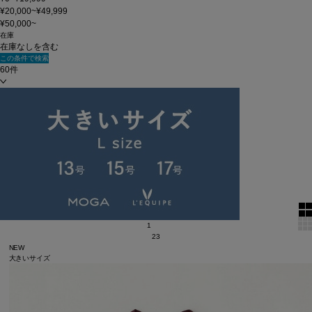
¥20,000~¥49,999
¥50,000~
在庫
在庫なしを含む
この条件で検索
60件
新着順
単色表示
絞り込む
表示順
全139 件中 1 ～ 60 件
1
2
3
NEW
大きいサイズ