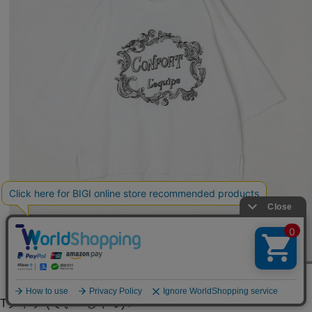
L'EQUIPE
Tシャツ
(てぃーしゃつ)
/