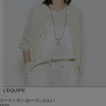
L'EQUIPE
カーディガン
(かーでぃがん)
/
¥39,600