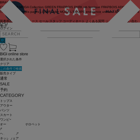
BRAND
COUTURIER
MOGA Collection
GREEN
FRAPBOIS PARK
wb
feerique
FRAPBOIS
ADIEU
TRISTESSE
congés payés
LOISIR
Julier
MOGA
L'EQUIPE
endalence
unbilanc
BIGI online store
新着商品
(ライブ)
ニュース
セール
スタッフ
コーディネート
よくある質問
ジャーナル
お問い合わ
せ
ログイン
BIGI online store
選択された条件
クリア
この条件で検索
販売タイプ
通常
SALE
予約
CATEGORY
トップス
アウター
パンツ
スカート
ワンピース
オールインワン・サロペット
水着
ヘッドウェア
ネックウェア