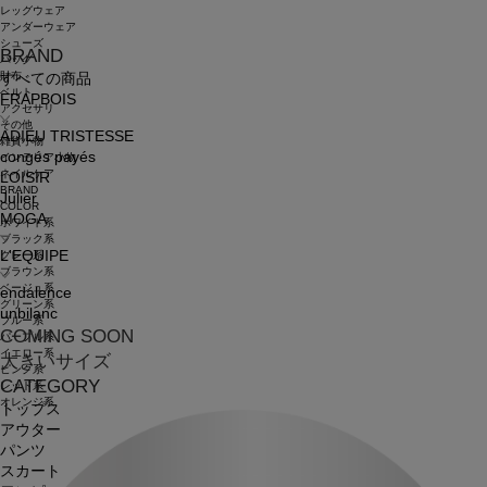
レッグウェア
アンダーウェア
シューズ
BRAND
バッグ
財布
すべての商品
ベルト
FRAPBOIS
アクセサリ
その他
ADIEU TRISTESSE
雑貨小物
congés payés
インテリア小物
ネイルケア
LOISIR
BRAND
Julier
COLOR
MOGA
ホワイト系
ブラック系
L'EQUIPE
グレー系
ブラウン系
ベージュ系
endalence
グリーン系
unbilanc
ブルー系
COMING SOON
パープル系
イエロー系
大きいサイズ
ピンク系
CATEGORY
レッド系
オレンジ系
トップス
アウター
パンツ
スカート