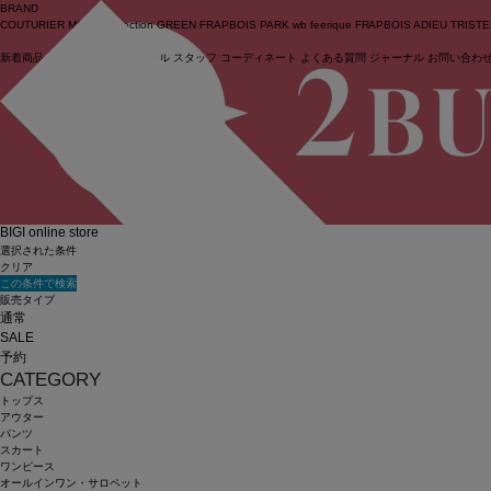
BRAND
COUTURIER
MOGA Collection
GREEN
FRAPBOIS PARK
wb
feerique
FRAPBOIS
ADIEU TRIST
新着商品
(ライブ)
ニュース
セール
スタッフ
コーディネート
よくある質問
ジャーナル
お問い合わ
ログイン
BIGI online store
選択された条件
クリア
この条件で検索
販売タイプ
通常
SALE
予約
CATEGORY
トップス
アウター
パンツ
スカート
ワンピース
オールインワン・サロペット