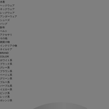
水着
ヘッドウェア
ネックウェア
レッグウェア
アンダーウェア
シューズ
バッグ
財布
ベルト
アクセサリ
その他
雑貨小物
インテリア小物
ネイルケア
BRAND
COLOR
ホワイト系
ブラック系
グレー系
ブラウン系
ベージュ系
グリーン系
ブルー系
パープル系
イエロー系
ピンク系
レッド系
オレンジ系