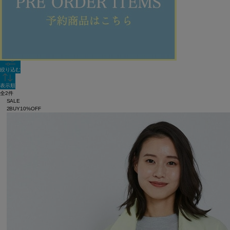
新着順
単色表示
絞り込む
表示順
全2件
SALE
2BUY10%OFF