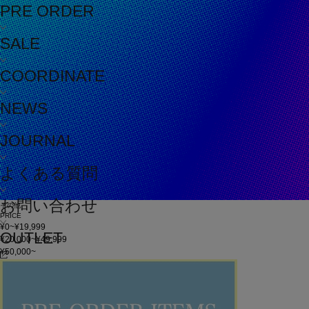
PRE ORDER
SALE
COORDINATE
NEWS
JOURNAL
よくある質問
お問い合わせ
その他
PRICE
¥0~¥19,999
OUTLET
¥20,000~¥49,999
¥50,000~
在庫
在庫なしを含む
この条件で検索
60件