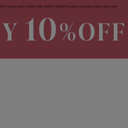
ESSE
congés payés
LOISIR
Julier
MOGA
L'EQUIPE
endalence
unbilanc
BIGI online store
せ