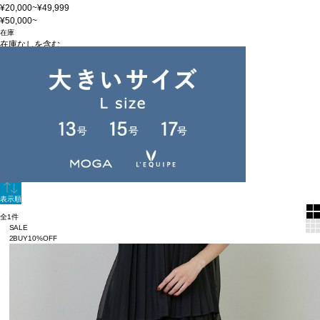
¥20,000~¥49,999
¥50,000~
在庫
在庫なしを含む
この条件で検索
60件
新着順
単色表示
絞り込む
表示順
全1件
SALE
2BUY10%OFF