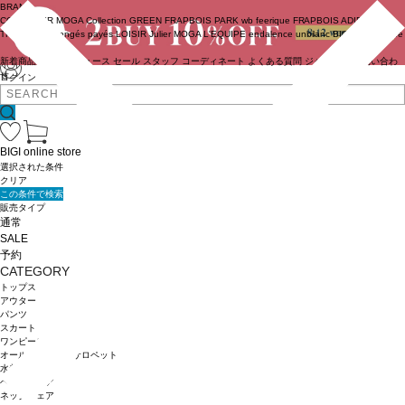
BRAND
COUTURIER
MOGA Collection
GREEN
FRAPBOIS PARK
wb
feerique
FRAPBOIS
ADIEU
TRISTESSE
congés payés
LOISIR
Julier
MOGA
L'EQUIPE
endalence
unbilanc
BIGI online store
新着商品
(ライブ)
ニュース
セール
スタッフ
コーディネート
よくある質問
ジャーナル
お問い合わ
せ
ログイン
BIGI online store
選択された条件
クリア
この条件で検索
販売タイプ
通常
SALE
予約
CATEGORY
トップス
アウター
パンツ
スカート
ワンピース
オールインワン・サロペット
水着
ヘッドウェア
ネックウェア