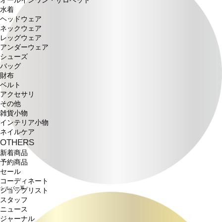
オールインワン・サロペット
水着
ヘッドウェア
ネックウェア
レッグウェア
アンダーウェア
シューズ
バッグ
財布
ベルト
アクセサリ
その他
雑貨小物
インテリア小物
ネイルケア
OTHERS
新着商品
予約商品
セール
コーディネート
シルバー系
ショップリスト
スタッフ
ニュース
ジャーナル