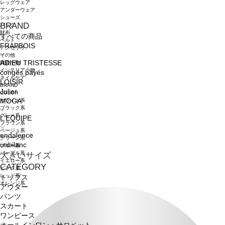
レッグウェア
アンダーウェア
シューズ
BRAND
バッグ
財布
すべての商品
ベルト
FRAPBOIS
アクセサリ
その他
ADIEU TRISTESSE
雑貨小物
インテリア小物
congés payés
ネイルケア
LOISIR
BRAND
Julier
COLOR
ホワイト系
MOGA
ブラック系
グレー系
L'EQUIPE
ブラウン系
ベージュ系
endalence
グリーン系
unbilanc
ブルー系
パープル系
大きいサイズ
イエロー系
CATEGORY
ピンク系
レッド系
トップス
オレンジ系
アウター
パンツ
スカート
ワンピース