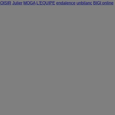
LOISIR
Julier
MOGA
L'EQUIPE
endalence
unbilanc
BIGI online