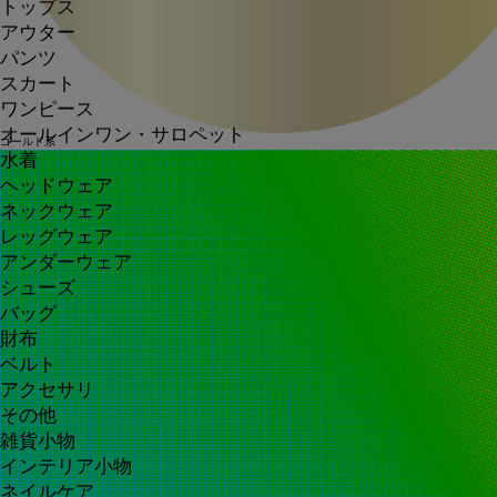
トップス
アウター
パンツ
スカート
ワンピース
オールインワン・サロペット
ゴールド系
水着
ヘッドウェア
ネックウェア
レッグウェア
アンダーウェア
シューズ
バッグ
財布
ベルト
アクセサリ
その他
雑貨小物
インテリア小物
ネイルケア