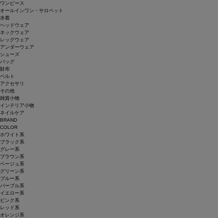
ワンピース
オールインワン・サロペット
水着
ヘッドウェア
ネックウェア
レッグウェア
アンダーウェア
シューズ
バッグ
財布
ベルト
アクセサリ
その他
雑貨小物
インテリア小物
ネイルケア
BRAND
COLOR
ホワイト系
ブラック系
グレー系
ブラウン系
ベージュ系
グリーン系
ブルー系
パープル系
イエロー系
ピンク系
レッド系
オレンジ系