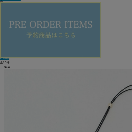
60件
新着順
単色表示
絞り込む
表示順
全16件
NEW