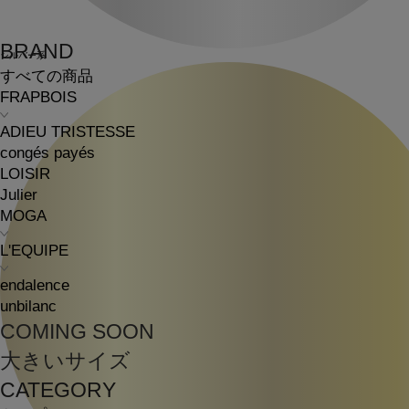
BRAND
シルバー系
すべての商品
FRAPBOIS
ADIEU TRISTESSE
congés payés
LOISIR
Julier
MOGA
L'EQUIPE
endalence
unbilanc
COMING SOON
大きいサイズ
CATEGORY