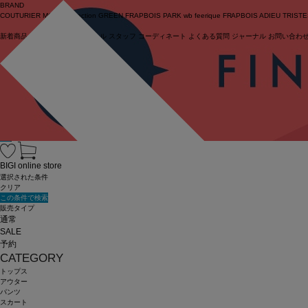
BRAND
COUTURIER
MOGA Collection
GREEN
FRAPBOIS PARK
wb
feerique
FRAPBOIS
ADIEU TRIST
新着商品
(ライブ)
ニュース
セール
スタッフ
コーディネート
よくある質問
ジャーナル
お問い合わ
ログイン
BIGI online store
選択された条件
クリア
この条件で検索
販売タイプ
通常
SALE
予約
CATEGORY
トップス
アウター
パンツ
スカート