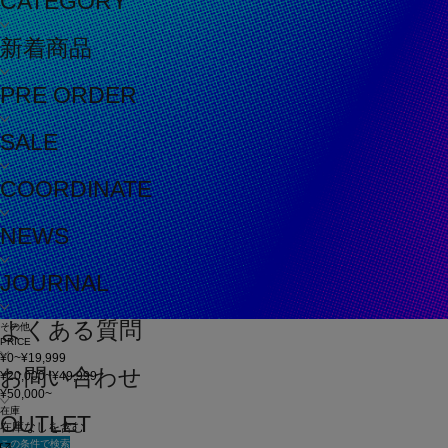
CATEGORY
新着商品
PRE ORDER
SALE
COORDINATE
NEWS
JOURNAL
よくある質問
その他
PRICE
¥0~¥19,999
お問い合わせ
¥20,000~¥49,999
¥50,000~
在庫
OUTLET
在庫なしを含む
この条件で検索