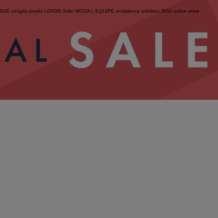
ESSE
congés payés
LOISIR
Julier
MOGA
L'EQUIPE
endalence
unbilanc
BIGI online store
せ