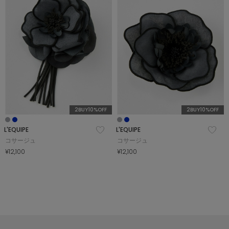
COORDINATE
NEWS
JOURNAL
2BUY10%OFF
2BUY10%OFF
よくある質問
L'EQUIPE
L'EQUIPE
コサージュ
コサージュ
¥12,100
¥12,100
お問い合わせ
OUTLET