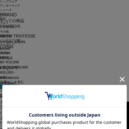
レッグウェア
アンダーウェア
シューズ
BRAND
バッグ
財布
すべての商品
ベルト
FRAPBOIS
アクセサリ
その他
ADIEU TRISTESSE
雑貨小物
インテリア小物
congés payés
ネイルケア
LOISIR
BRAND
Julier
COLOR
PRICE
MOGA
¥0~¥19,999
¥20,000~¥49,999
L'EQUIPE
¥50,000~
endalence
在庫
在庫なしを含む
unbilanc
この条件で検索
大きいサイズ
申し訳ございません。お探しのキーワードに該当する商品はございませんでした。
CATEGORY
あなたへのおすすめアイテム
トップス
アウター
パンツ
スカート
ワンピース