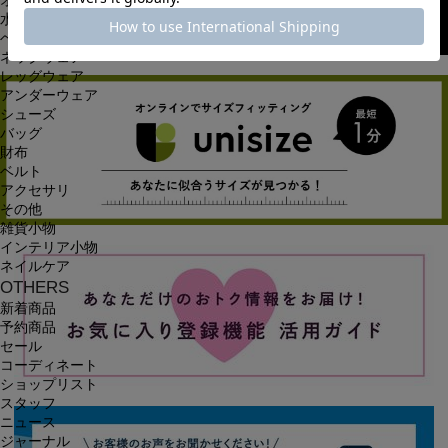
オールインワン・サロペット
水着
ヘッドウェア
ネックウェア
レッグウェア
アンダーウェア
シューズ
バッグ
財布
ベルト
アクセサリ
その他
雑貨小物
インテリア小物
ネイルケア
OTHERS
新着商品
予約商品
セール
コーディネート
ショップリスト
スタッフ
ニュース
ジャーナル