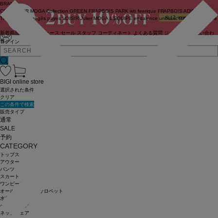
BRAND
COUTURIER
MOGA Collection
GREEN
FRAPBOIS PARK
wb
feerique
FRAPBOIS
ADIEU
TRISTESSE
congés payés
LOISIR
Julier
MOGA
L'EQUIPE
endalence
unbilanc
BIGI online store
新着商品
(ライブ)
ニュース
セール
スタッフ
コーディネート
よくある質問
ジャーナル
お問い合わ
せ
ログイン
BIGI online store
選択された条件
クリア
この条件で検索
販売タイプ
通常
SALE
予約
CATEGORY
トップス
アウター
パンツ
スカート
ワンピース
オールインワン・サロペット
水着
ヘッドウェア
ネックウェア