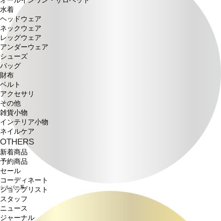
オールインワン・サロペット
水着
ヘッドウェア
ネックウェア
レッグウェア
アンダーウェア
シューズ
バッグ
財布
ベルト
アクセサリ
その他
雑貨小物
インテリア小物
ネイルケア
OTHERS
新着商品
予約商品
セール
コーディネート
シルバー系
ショップリスト
スタッフ
ニュース
ジャーナル