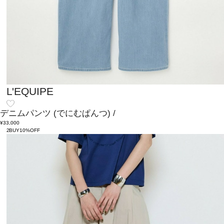
L'EQUIPE
デニムパンツ
(でにむぱんつ)
/
¥33,000
2BUY10%OFF