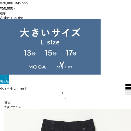
¥20,000~¥49,999
¥50,000~
在庫
在庫なしを含む
この条件で検索
60件
新着順
単色表示
絞り込む
表示順
全75 件中 1 ～ 60 件
1
2
NEW
大きいサイズ