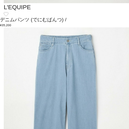
L'EQUIPE
デニムパンツ
(でにむぱんつ)
/
¥35,200