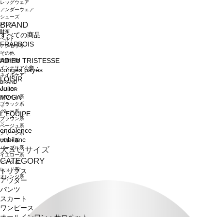
レッグウェア
アンダーウェア
シューズ
BRAND
バッグ
財布
すべての商品
ベルト
FRAPBOIS
アクセサリ
その他
ADIEU TRISTESSE
雑貨小物
インテリア小物
congés payés
ネイルケア
LOISIR
BRAND
Julier
COLOR
ホワイト系
MOGA
ブラック系
グレー系
L'EQUIPE
ブラウン系
ベージュ系
endalence
グリーン系
unbilanc
ブルー系
パープル系
大きいサイズ
イエロー系
CATEGORY
ピンク系
レッド系
トップス
オレンジ系
アウター
パンツ
スカート
ワンピース