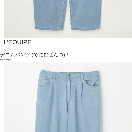
L'EQUIPE
デニムパンツ
(でにむぱんつ)
/
¥35,200