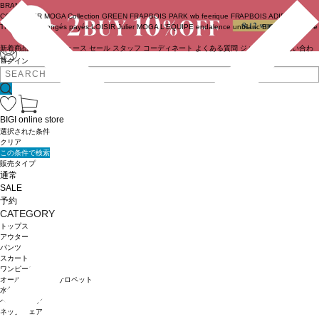
BRAND
COUTURIER
MOGA Collection
GREEN
FRAPBOIS PARK
wb
feerique
FRAPBOIS
ADIEU
TRISTESSE
congés payés
LOISIR
Julier
MOGA
L'EQUIPE
endalence
unbilanc
BIGI online store
新着商品
(ライブ)
ニュース
セール
スタッフ
コーディネート
よくある質問
ジャーナル
お問い合わ
せ
ログイン
BIGI online store
選択された条件
クリア
この条件で検索
販売タイプ
通常
SALE
予約
CATEGORY
トップス
アウター
パンツ
スカート
ワンピース
オールインワン・サロペット
水着
ヘッドウェア
ネックウェア