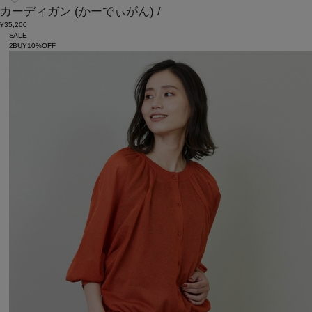
カーディガン
(かーでぃがん)
/
¥35,200
SALE
2BUY10%OFF