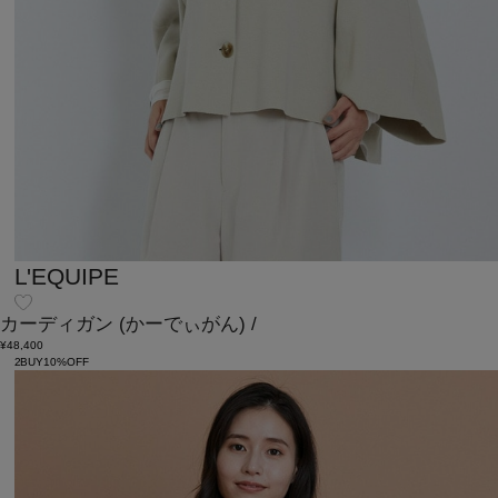
L'EQUIPE
カーディガン
(かーでぃがん)
/
¥48,400
2BUY10%OFF