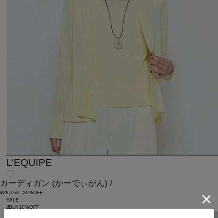
L'EQUIPE
カーディガン
(かーでぃがん)
/
¥28,160
20%OFF
SALE
2BUY10%OFF