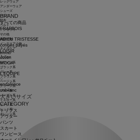
レッグウェア
アンダーウェア
シューズ
BRAND
バッグ
財布
すべての商品
ベルト
FRAPBOIS
アクセサリ
その他
ADIEU TRISTESSE
雑貨小物
インテリア小物
congés payés
ネイルケア
LOISIR
BRAND
Julier
COLOR
ホワイト系
MOGA
ブラック系
グレー系
L'EQUIPE
ブラウン系
ベージュ系
endalence
グリーン系
unbilanc
ブルー系
パープル系
大きいサイズ
イエロー系
CATEGORY
ピンク系
レッド系
トップス
オレンジ系
アウター
パンツ
スカート
ワンピース