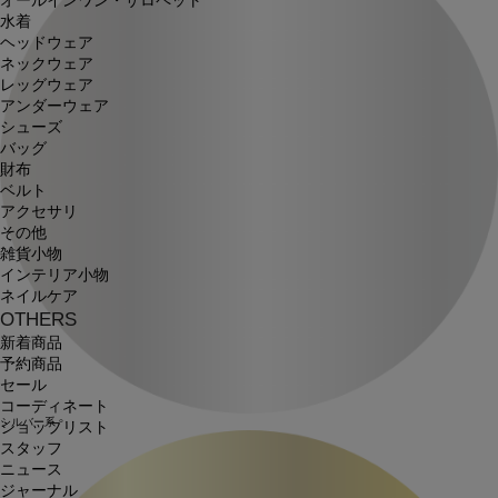
オールインワン・サロペット
水着
ヘッドウェア
ネックウェア
レッグウェア
アンダーウェア
シューズ
バッグ
財布
ベルト
アクセサリ
その他
雑貨小物
インテリア小物
ネイルケア
OTHERS
新着商品
予約商品
セール
コーディネート
シルバー系
ショップリスト
スタッフ
ニュース
ジャーナル