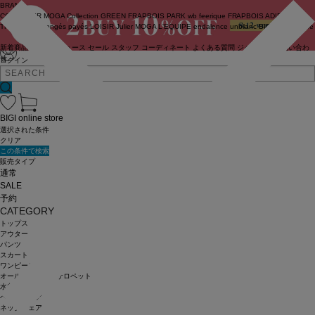
BRAND
COUTURIER
MOGA Collection
GREEN
FRAPBOIS PARK
wb
feerique
FRAPBOIS
ADIEU
TRISTESSE
congés payés
LOISIR
Julier
MOGA
L'EQUIPE
endalence
unbilanc
BIGI online store
新着商品
(ライブ)
ニュース
セール
スタッフ
コーディネート
よくある質問
ジャーナル
お問い合わ
せ
ログイン
BIGI online store
選択された条件
クリア
この条件で検索
販売タイプ
通常
SALE
予約
CATEGORY
トップス
アウター
パンツ
スカート
ワンピース
オールインワン・サロペット
水着
ヘッドウェア
ネックウェア