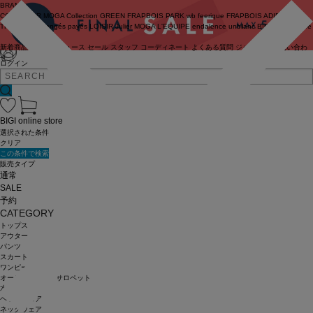
BRAND
COUTURIER
MOGA Collection
GREEN
FRAPBOIS PARK
wb
feerique
FRAPBOIS
ADIEU
TRISTESSE
congés payés
LOISIR
Julier
MOGA
L'EQUIPE
endalence
unbilanc
BIGI online store
新着商品
(ライブ)
ニュース
セール
スタッフ
コーディネート
よくある質問
ジャーナル
お問い合わ
せ
ログイン
BIGI online store
選択された条件
クリア
この条件で検索
販売タイプ
通常
SALE
予約
CATEGORY
トップス
アウター
パンツ
スカート
ワンピース
オールインワン・サロペット
水着
ヘッドウェア
ネックウェア