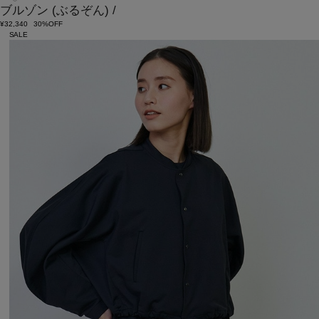
ブルゾン
(ぶるぞん)
/
¥32,340
30%OFF
SALE