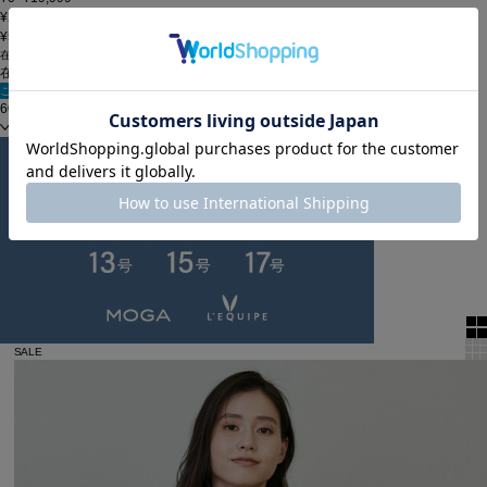
¥20,000~¥49,999
¥50,000~
在庫
在庫なしを含む
この条件で検索
60件
新着順
単色表示
絞り込む
表示順
全2件
SALE