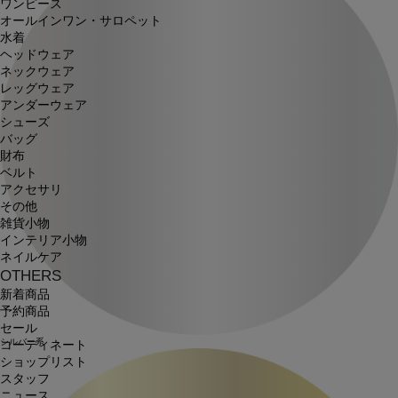
ワンピース
オールインワン・サロペット
水着
ヘッドウェア
ネックウェア
レッグウェア
アンダーウェア
シューズ
バッグ
財布
ベルト
アクセサリ
その他
雑貨小物
インテリア小物
ネイルケア
OTHERS
新着商品
予約商品
セール
シルバー系
コーディネート
ショップリスト
スタッフ
ニュース