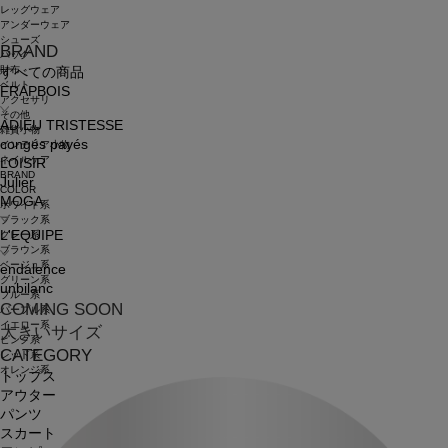
レッグウェア
アンダーウェア
シューズ
BRAND
バッグ
財布
すべての商品
ベルト
FRAPBOIS
アクセサリ
その他
ADIEU TRISTESSE
雑貨小物
congés payés
インテリア小物
ネイルケア
LOISIR
BRAND
Julier
COLOR
MOGA
ホワイト系
ブラック系
L'EQUIPE
グレー系
ブラウン系
ベージュ系
endalence
グリーン系
unbilanc
ブルー系
COMING SOON
パープル系
イエロー系
大きいサイズ
ピンク系
CATEGORY
レッド系
オレンジ系
トップス
アウター
パンツ
スカート