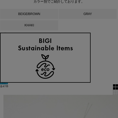
カラー別でご紹介しております。
BEIGE/BROWN
GRAY
KHAKI
60件
新着順
全色表示
絞り込む
表示順
全47件