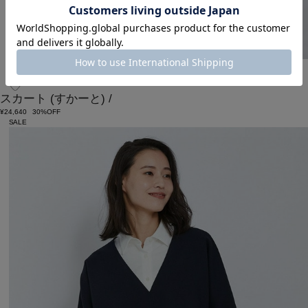
L'EQUIPE
スカート
(すかーと)
/
¥24,640
30%OFF
SALE