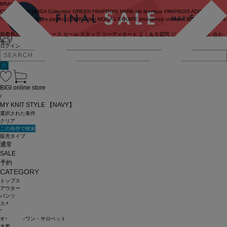
BRAND
COUTURIER
MOGA Collection
GREEN
FRAPBOIS PARK
wb
feerique
FRAPBOIS
ADIEU
TRISTESSE
congés payés
LOISIR
Julier
MOGA
L'EQUIPE
endalence
unbilanc
BIGI online store
新着商品
(ライブ)
ニュース
セール
スタッフ
コーディネート
よくある質問
ジャーナル
お問い合わ
せ
ログイン
BIGI online store
/
MY KNIT STYLE 【NAVY】
選択された条件
クリア
この条件で検索
販売タイプ
通常
SALE
予約
CATEGORY
トップス
アウター
パンツ
スカート
ワンピース
オールインワン・サロペット
水着