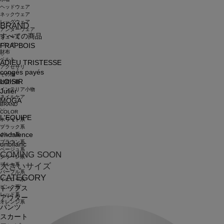
ヘッドウェア
ネックウェア
レッグウェア
BRAND
アンダーウェア
すべての商品
シューズ
バッグ
FRAPBOIS
財布
ベルト
ADIEU TRISTESSE
アクセサリ
congés payés
その他
LOISIR
雑貨小物
インテリア小物
Julier
ネイルケア
MOGA
BRAND
COLOR
L'EQUIPE
ホワイト系
ブラック系
endalence
グレー系
ブラウン系
unbilanc
ベージュ系
COMING SOON
グリーン系
ブルー系
大きいサイズ
パープル系
CATEGORY
イエロー系
ピンク系
トップス
レッド系
アウター
オレンジ系
パンツ
スカート