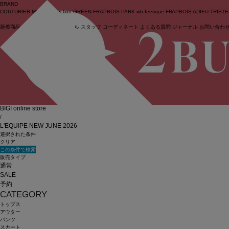
BRAND
COUTURIER
MOGA Collection
GREEN
FRAPBOIS PARK
wb
feerique
FRAPBOIS
ADIEU TRIST
新着商品
(ライブ)
ニュース
セール
スタッフ
コーディネート
よくある質問
ジャーナル
お問い合わ
ログイン
BIGI online store
/
L'EQUIPE NEW JUNE 2026
選択された条件
クリア
この条件で検索
販売タイプ
通常
SALE
予約
CATEGORY
トップス
アウター
パンツ
スカート