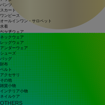
パンツ
スカート
ワンピース
オールインワン・サロペット
水着
ヘッドウェア
ゴールド系
ネックウェア
レッグウェア
アンダーウェア
シューズ
バッグ
財布
ベルト
アクセサリ
その他
雑貨小物
インテリア小物
ネイルケア
OTHERS