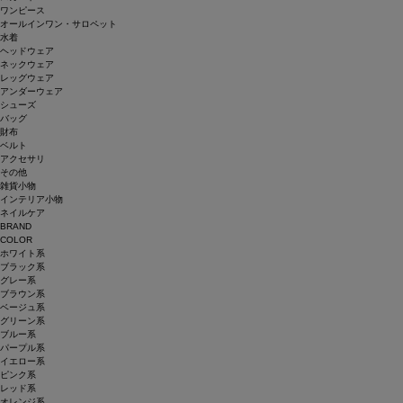
ワンピース
オールインワン・サロペット
水着
ヘッドウェア
ネックウェア
レッグウェア
アンダーウェア
シューズ
バッグ
財布
ベルト
アクセサリ
その他
雑貨小物
インテリア小物
ネイルケア
BRAND
COLOR
ホワイト系
ブラック系
グレー系
ブラウン系
ベージュ系
グリーン系
ブルー系
パープル系
イエロー系
ピンク系
レッド系
オレンジ系