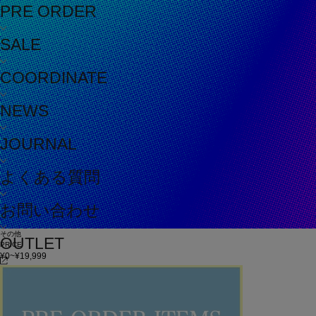
PRE ORDER
SALE
COORDINATE
NEWS
JOURNAL
よくある質問
お問い合わせ
その他
OUTLET
PRICE
¥0~¥19,999
¥20,000~¥49,999
¥50,000~
在庫
在庫なしを含む
この条件で検索