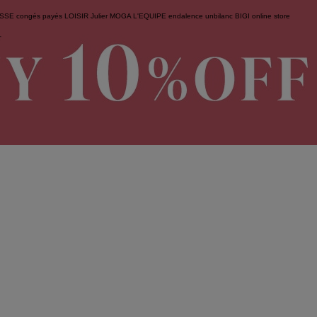
ESSE
congés payés
LOISIR
Julier
MOGA
L'EQUIPE
endalence
unbilanc
BIGI online store
せ