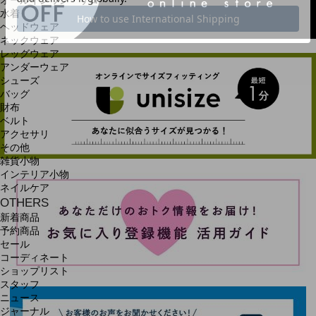
オールインワン・サロペット
水着
ヘッドウェア
ネックウェア
レッグウェア
アンダーウェア
シューズ
バッグ
財布
ベルト
アクセサリ
その他
雑貨小物
インテリア小物
ネイルケア
OTHERS
新着商品
予約商品
セール
コーディネート
ショップリスト
スタッフ
ニュース
ジャーナル