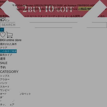
BRAND
COUTURIER
MOGA Collection
GREEN
FRAPBOIS PARK
wb
feerique
FRAPBOIS
ADIEU
TRISTESSE
congés payés
LOISIR
Julier
MOGA
L'EQUIPE
endalence
unbilanc
BIGI online store
新着商品
(ライブ)
ニュース
セール
スタッフ
コーディネート
よくある質問
ジャーナル
お問い合わ
せ
ログイン
BIGI online store
選択された条件
クリア
この条件で検索
販売タイプ
通常
SALE
予約
CATEGORY
トップス
アウター
パンツ
スカート
ワンピース
オールインワン・サロペット
水着
ヘッドウェア
ネックウェア