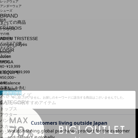
レッグウェア
アンダーウェア
シューズ
BRAND
バッグ
財布
すべての商品
ベルト
FRAPBOIS
アクセサリ
その他
ADIEU TRISTESSE
雑貨小物
インテリア小物
congés payés
ネイルケア
LOISIR
BRAND
Julier
COLOR
PRICE
MOGA
¥0~¥19,999
¥20,000~¥49,999
L'EQUIPE
¥50,000~
endalence
在庫
在庫なしを含む
unbilanc
この条件で検索
大きいサイズ
申し訳ございません。お探しのキーワードに該当する商品はございませんでした。
CATEGORY
あなたへのおすすめアイテム
トップス
アウター
パンツ
スカート
ワンピース