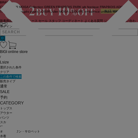
BRAND
COUTURIER
MOGA Collection
GREEN
FRAPBOIS PARK
wb
feerique
FRAPBOIS
ADIEU
TRISTESSE
congés payés
LOISIR
Julier
MOGA
L'EQUIPE
endalence
unbilanc
BIGI online store
新着商品
(ライブ)
ニュース
セール
スタッフ
コーディネート
よくある質問
ジャーナル
お問い合わ
せ
ログイン
BIGI online store
/
Lsize
選択された条件
クリア
この条件で検索
販売タイプ
通常
SALE
予約
CATEGORY
トップス
アウター
パンツ
スカート
ワンピース
オールインワン・サロペット
水着