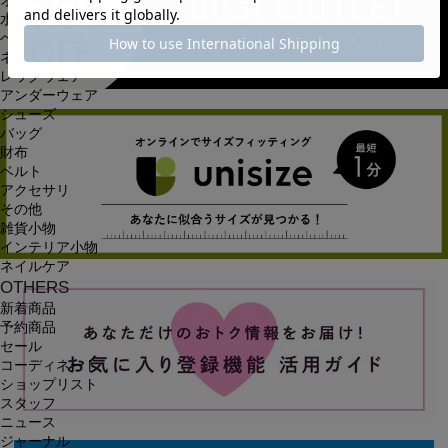
オールインワン・サロペット
水着
ヘッドウェア
ネックウェア
レッグウェア
アンダーウェア
シューズ
バッグ
財布
ベルト
アクセサリ
その他
雑貨小物
インテリア小物
ネイルケア
OTHERS
新着商品
予約商品
セール
コーディネート
ショップリスト
スタッフ
ニュース
ジャーナル