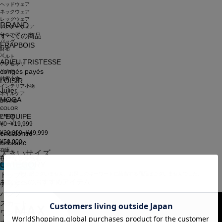
ヘッドウェア
ネックウェア
レッグウェア
BRAND
アンダーウェア
シューズ
すべての商品
バッグ
FRAPBOIS
財布
ベルト
ADIEU TRISTESSE
アクセサリ
congés payés
その他
雑貨小物
LOISIR
インテリア小物
Julier
ネイルケア
MOGA
BRAND
COLOR
PRICE
L'EQUIPE
¥0~¥19,999
¥20,000~¥49,999
endalence
¥50,000~
unbilanc
在庫
大きいサイズ
在庫なしを含む
CATEGORY
この条件で検索
申し訳ございません。お探しのキーワードに該当する商品はございませんでした。
トップス
あなたへのおすすめアイテム
アウター
パンツ
スカート
ワンピース