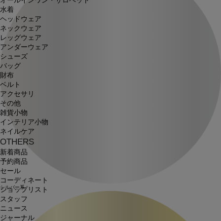
オールインワン・サロペット
水着
ヘッドウェア
ネックウェア
レッグウェア
アンダーウェア
シューズ
バッグ
財布
ベルト
アクセサリ
その他
雑貨小物
インテリア小物
ネイルケア
OTHERS
新着商品
予約商品
セール
コーディネート
シルバー系
ショップリスト
スタッフ
ニュース
ジャーナル