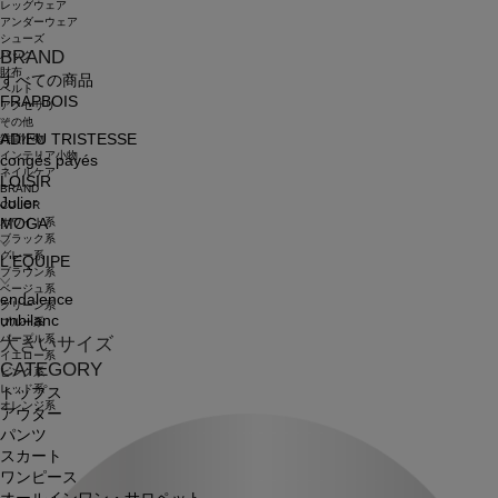
レッグウェア
アンダーウェア
シューズ
BRAND
バッグ
財布
すべての商品
ベルト
FRAPBOIS
アクセサリ
その他
ADIEU TRISTESSE
雑貨小物
インテリア小物
congés payés
ネイルケア
LOISIR
BRAND
Julier
COLOR
ホワイト系
MOGA
ブラック系
グレー系
L'EQUIPE
ブラウン系
ベージュ系
endalence
グリーン系
unbilanc
ブルー系
パープル系
大きいサイズ
イエロー系
CATEGORY
ピンク系
レッド系
トップス
オレンジ系
アウター
パンツ
スカート
ワンピース