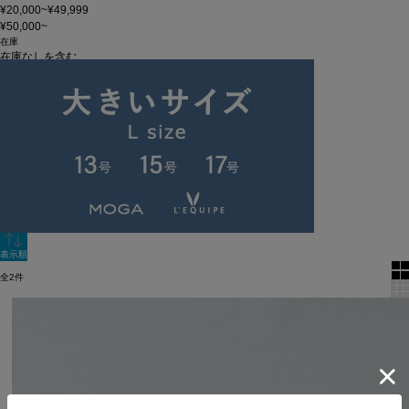
¥20,000~¥49,999
¥50,000~
在庫
在庫なしを含む
この条件で検索
60件
新着順
単色表示
絞り込む
表示順
全2件