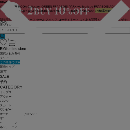
BRAND
COUTURIER
MOGA Collection
GREEN
FRAPBOIS PARK
wb
feerique
FRAPBOIS
ADIEU
TRISTESSE
congés payés
LOISIR
Julier
MOGA
L'EQUIPE
endalence
unbilanc
BIGI online store
新着商品
(ライブ)
ニュース
セール
スタッフ
コーディネート
よくある質問
ジャーナル
お問い合わ
せ
ログイン
BIGI online store
選択された条件
クリア
この条件で検索
販売タイプ
通常
SALE
予約
CATEGORY
トップス
アウター
パンツ
スカート
ワンピース
オールインワン・サロペット
水着
ヘッドウェア
ネックウェア