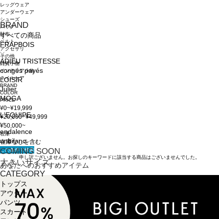
レッグウェア
アンダーウェア
シューズ
BRAND
バッグ
財布
すべての商品
ベルト
FRAPBOIS
アクセサリ
その他
ADIEU TRISTESSE
雑貨小物
congés payés
インテリア小物
ネイルケア
LOISIR
BRAND
Julier
COLOR
MOGA
PRICE
¥0~¥19,999
L'EQUIPE
¥20,000~¥49,999
¥50,000~
endalence
在庫
unbilanc
在庫なしを含む
この条件で検索
COMING SOON
申し訳ございません。お探しのキーワードに該当する商品はございませんでした。
大きいサイズ
あなたへのおすすめアイテム
CATEGORY
トップス
アウター
パンツ
スカート