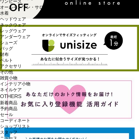
ワンピース
オールインワン・サロペット
水着
ヘッドウェア
ネックウェア
レッグウェア
アンダーウェア
シューズ
バッグ
財布
ベルト
アクセサリ
その他
雑貨小物
インテリア小物
ネイルケア
OTHERS
新着商品
予約商品
セール
コーディネート
ショップリスト
スタッフ
ニュース