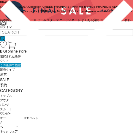
BRAND
COUTURIER
MOGA Collection
GREEN
FRAPBOIS PARK
wb
feerique
FRAPBOIS
ADIEU
TRISTESSE
congés payés
LOISIR
Julier
MOGA
L'EQUIPE
endalence
unbilanc
BIGI online store
新着商品
(ライブ)
ニュース
セール
スタッフ
コーディネート
よくある質問
ジャーナル
お問い合わ
せ
ログイン
BIGI online store
選択された条件
クリア
この条件で検索
販売タイプ
通常
SALE
予約
CATEGORY
トップス
アウター
パンツ
スカート
ワンピース
オールインワン・サロペット
水着
ヘッドウェア
ネックウェア