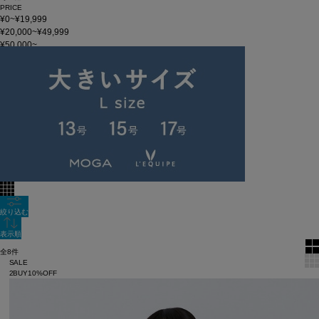
PRICE
¥0~¥19,999
¥20,000~¥49,999
¥50,000~
在庫
在庫なしを含む
この条件で検索
LOISIR 26SS LOOK02 C
60件
新着順
全色表示
絞り込む
表示順
全8件
SALE
2BUY10%OFF