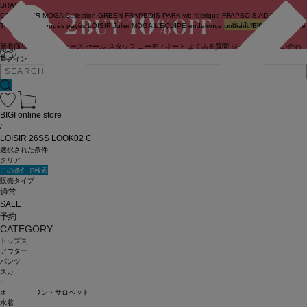
BRAND
COUTURIER
MOGA Collection
GREEN
FRAPBOIS PARK
wb
feerique
FRAPBOIS
ADIEU
TRISTESSE
congés payés
LOISIR
Julier
MOGA
L'EQUIPE
endalence
unbilanc
BIGI online store
新着商品
(ライブ)
ニュース
セール
スタッフ
コーディネート
よくある質問
ジャーナル
お問い合わ
せ
ログイン
BIGI online store
/
LOISIR 26SS LOOK02 C
選択された条件
クリア
この条件で検索
販売タイプ
通常
SALE
予約
CATEGORY
トップス
アウター
パンツ
スカート
ワンピース
オールインワン・サロペット
水着