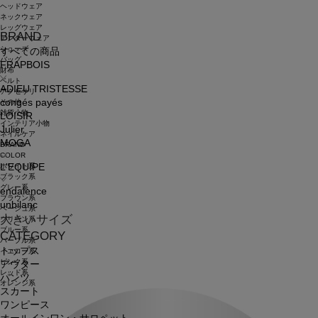
ヘッドウェア
ネックウェア
レッグウェア
BRAND
アンダーウェア
シューズ
すべての商品
バッグ
FRAPBOIS
財布
ベルト
ADIEU TRISTESSE
アクセサリ
congés payés
その他
雑貨小物
LOISIR
インテリア小物
Julier
ネイルケア
MOGA
BRAND
COLOR
ホワイト系
L'EQUIPE
ブラック系
グレー系
endalence
ブラウン系
unbilanc
ベージュ系
大きいサイズ
グリーン系
ブルー系
CATEGORY
パープル系
トップス
イエロー系
ピンク系
アウター
レッド系
パンツ
オレンジ系
スカート
ワンピース