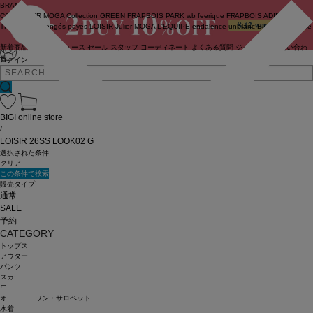
BRAND
COUTURIER
MOGA Collection
GREEN
FRAPBOIS PARK
wb
feerique
FRAPBOIS
ADIEU
TRISTESSE
congés payés
LOISIR
Julier
MOGA
L'EQUIPE
endalence
unbilanc
BIGI online store
新着商品
(ライブ)
ニュース
セール
スタッフ
コーディネート
よくある質問
ジャーナル
お問い合わ
せ
ログイン
BIGI online store
/
LOISIR 26SS LOOK02 G
選択された条件
クリア
この条件で検索
販売タイプ
通常
SALE
予約
CATEGORY
トップス
アウター
パンツ
スカート
ワンピース
オールインワン・サロペット
水着