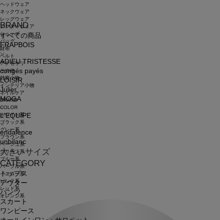
ヘッドウェア
ネックウェア
レッグウェア
BRAND
アンダーウェア
シューズ
すべての商品
バッグ
FRAPBOIS
財布
ベルト
ADIEU TRISTESSE
アクセサリ
congés payés
その他
雑貨小物
LOISIR
インテリア小物
Julier
ネイルケア
MOGA
BRAND
COLOR
ホワイト系
L'EQUIPE
ブラック系
グレー系
endalence
ブラウン系
unbilanc
ベージュ系
大きいサイズ
グリーン系
ブルー系
CATEGORY
パープル系
トップス
イエロー系
ピンク系
アウター
レッド系
パンツ
オレンジ系
スカート
ワンピース