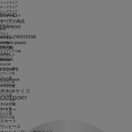
ヘッドウェア
ネックウェア
レッグウェア
BRAND
アンダーウェア
シューズ
すべての商品
バッグ
FRAPBOIS
財布
ベルト
ADIEU TRISTESSE
アクセサリ
congés payés
その他
雑貨小物
LOISIR
インテリア小物
Julier
ネイルケア
MOGA
BRAND
COLOR
ホワイト系
L'EQUIPE
ブラック系
グレー系
endalence
ブラウン系
unbilanc
ベージュ系
大きいサイズ
グリーン系
ブルー系
CATEGORY
パープル系
トップス
イエロー系
ピンク系
アウター
レッド系
パンツ
オレンジ系
スカート
ワンピース