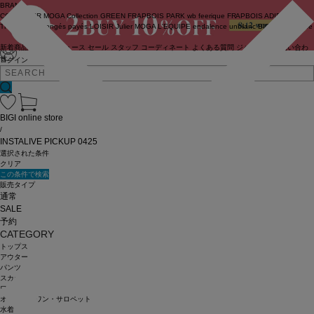
BRAND
COUTURIER
MOGA Collection
GREEN
FRAPBOIS PARK
wb
feerique
FRAPBOIS
ADIEU
TRISTESSE
congés payés
LOISIR
Julier
MOGA
L'EQUIPE
endalence
unbilanc
BIGI online store
新着商品
(ライブ)
ニュース
セール
スタッフ
コーディネート
よくある質問
ジャーナル
お問い合わ
せ
ログイン
BIGI online store
/
INSTALIVE PICKUP 0425
選択された条件
クリア
この条件で検索
販売タイプ
通常
SALE
予約
CATEGORY
トップス
アウター
パンツ
スカート
ワンピース
オールインワン・サロペット
水着