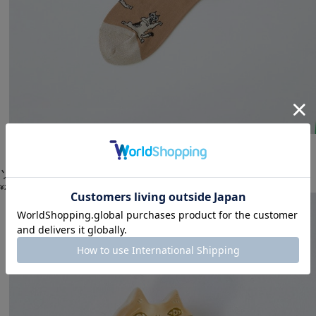
LOISIR
ソックス
(そっくす)
/
¥2,860