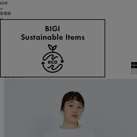
60件
新着順
単色表示
絞り込む
表示順
全10件
SALE
2BUY10%OFF