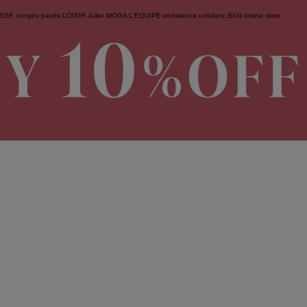
ESSE
congés payés
LOISIR
Julier
MOGA
L'EQUIPE
endalence
unbilanc
BIGI online store
せ