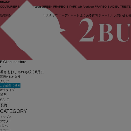
BRAND
COUTURIER
MOGA Collection
GREEN
FRAPBOIS PARK
wb
feerique
FRAPBOIS
ADIEU TRIST
新着商品
(ライブ)
ニュース
セール
スタッフ
コーディネート
よくある質問
ジャーナル
お問い合わ
ログイン
BIGI online store
/
暑さもおしゃれも続く8月に！頼れるトップス特集
選択された条件
クリア
この条件で検索
販売タイプ
通常
SALE
予約
CATEGORY
トップス
アウター
パンツ
スカート