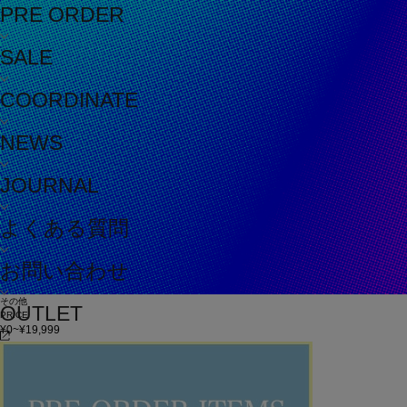
PRE ORDER
SALE
COORDINATE
NEWS
JOURNAL
よくある質問
お問い合わせ
その他
OUTLET
PRICE
¥0~¥19,999
¥20,000~¥49,999
¥50,000~
在庫
在庫なしを含む
この条件で検索