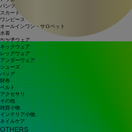
パンツ
スカート
ワンピース
オールインワン・サロペット
水着
ヘッドウェア
ゴールド系
ネックウェア
レッグウェア
アンダーウェア
シューズ
バッグ
財布
ベルト
アクセサリ
その他
雑貨小物
インテリア小物
ネイルケア
OTHERS