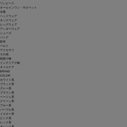
ワンピース
オールインワン・サロペット
水着
ヘッドウェア
ネックウェア
レッグウェア
アンダーウェア
シューズ
バッグ
財布
ベルト
アクセサリ
その他
雑貨小物
インテリア小物
ネイルケア
BRAND
COLOR
ホワイト系
ブラック系
グレー系
ブラウン系
ベージュ系
グリーン系
ブルー系
パープル系
イエロー系
ピンク系
レッド系
オレンジ系