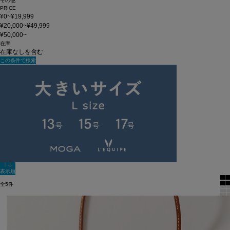
その他
PRICE
¥0~¥19,999
¥20,000~¥49,999
¥50,000~
在庫
在庫なしを含む
この条件で検索
GiU
60件
新着順
全色表示
絞り込む
表示順
全5件