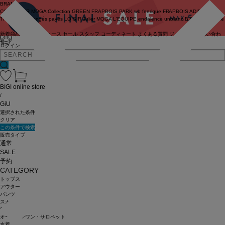
BRAND
COUTURIER
MOGA Collection
GREEN
FRAPBOIS PARK
wb
feerique
FRAPBOIS
ADIEU
TRISTESSE
congés payés
LOISIR
Julier
MOGA
L'EQUIPE
endalence
unbilanc
BIGI online store
新着商品
(ライブ)
ニュース
セール
スタッフ
コーディネート
よくある質問
ジャーナル
お問い合わ
せ
ログイン
BIGI online store
/
GiU
選択された条件
クリア
この条件で検索
販売タイプ
通常
SALE
予約
CATEGORY
トップス
アウター
パンツ
スカート
ワンピース
オールインワン・サロペット
水着