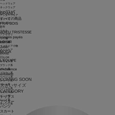
ヘッドウェア
ネックウェア
レッグウェア
BRAND
アンダーウェア
すべての商品
シューズ
バッグ
FRAPBOIS
財布
ベルト
ADIEU TRISTESSE
アクセサリ
congés payés
その他
LOISIR
雑貨小物
インテリア小物
Julier
ネイルケア
MOGA
BRAND
COLOR
L'EQUIPE
ホワイト系
ブラック系
endalence
グレー系
ブラウン系
unbilanc
ベージュ系
COMING SOON
グリーン系
ブルー系
大きいサイズ
パープル系
CATEGORY
イエロー系
ピンク系
トップス
レッド系
アウター
オレンジ系
パンツ
スカート