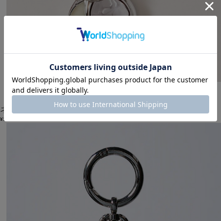
unbilanc
ネイルケア
(ねいるけあ)
/
¥12,100